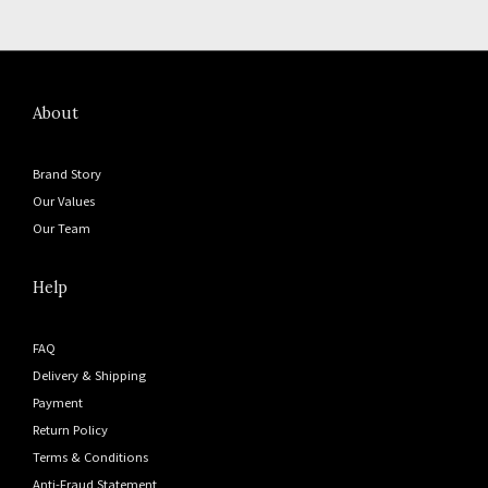
About
Brand Story
Our Values
Our Team
Help
FAQ
Delivery & Shipping
Payment
Return Policy
Terms & Conditions
Anti-Fraud Statement