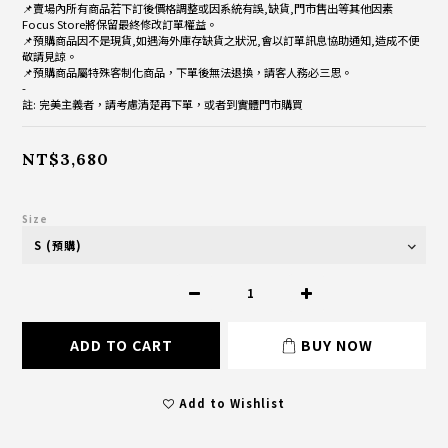
📌賣場內所有商品若下訂後價格調整或因系統有誤,缺貨,門市售出等其他因素
Focus Store將保留最終修改訂單權益。
📌預購商品因不是現貨,如遇海外庫存缺貨之狀況,會以訂單訊息協助通知,造成不便
敬請見諒。
📌預購商品屬特殊客制化商品，下單後無法退換，請客人務必三思。
-
註: 完美主義者，請考慮清楚再下單，或者到實體門市購買
NT$3,680
Size
ADD TO CART
BUY NOW
Add to Wishlist