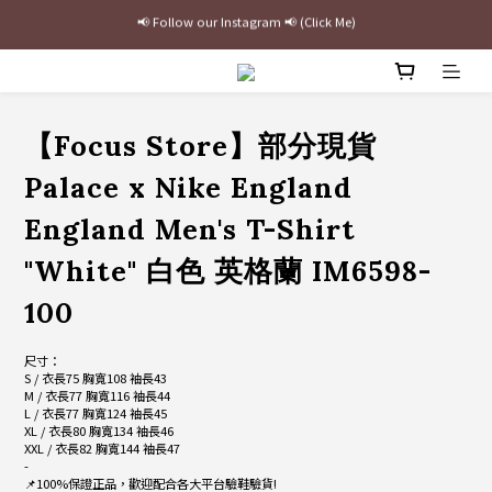
最新三方聯名倒鉤，火熱預購接單中🔥
加入官網會員即贈$100購物金
最新三方聯名倒鉤，火熱預購接單中🔥
【Focus Store】部分現貨
Palace x Nike England
England Men's T-Shirt
"White" 白色 英格蘭 IM6598-
100
尺寸：
S / 衣長75 胸寬108 袖長43
M / 衣長77 胸寬116 袖長44
L / 衣長77 胸寬124 袖長45
XL / 衣長80 胸寬134 袖長46
XXL / 衣長82 胸寬144 袖長47
-
📌100%保證正品，歡迎配合各大平台驗鞋驗貨!