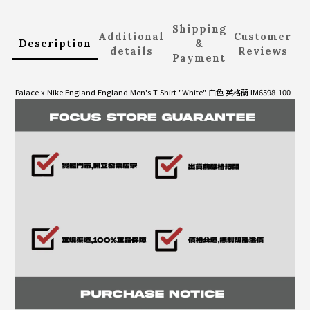
Shipping
Additional
Customer
Description
&
details
Reviews
Payment
Palace x Nike England England Men's T-Shirt "White" 白色 英格蘭 IM6598-100