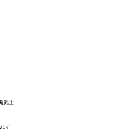
m"黑武士
ack"