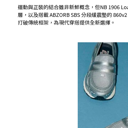
運動與正裝的結合雖非新鮮概念，但NB 1906 
層，以及搭載 ABZORB SBS 分段緩震墊的
打破傳統框架，為現代穿搭提供全新選擇。