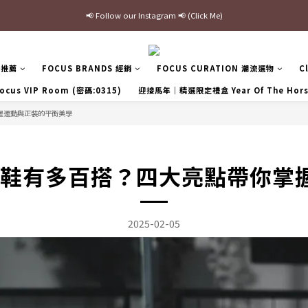
最新三方聯名倒鉤，火熱預購接單中🔥
加入官網會員即贈$100購物金
最新三方聯名倒鉤，火熱預購接單中🔥
區推薦
FOCUS BRANDS 經銷
FOCUS CURATION 潮流選物
C
ocus VIP Room (密碼:0315)
迎接馬年｜精選限定禮盒 Year Of The Hor
你掌握運動與正裝的平衡美學
fer 樂福鞋有多百搭？四大亮點帶
2025-02-05