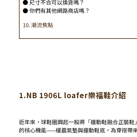
● 尺寸不合可以換貨嗎？
● 你們有其他網路商店嗎？
10. 潮流焦點
1.NB 1906L loafer樂福鞋介紹
近年來，球鞋圈興起一股將「運動鞋融合正裝鞋」的
的核心機能——緩震氣墊與運動鞋底，為穿搭帶