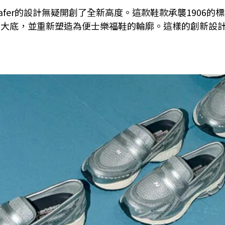
Loafer的設計無疑開創了全新高度。這款鞋款承襲190
 860v2 大底，並重新塑造為便士樂福鞋的輪廓。這樣的