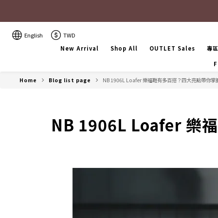
English
TWD
New Arrival
Shop All
OUTLET Sales
專
F
Home
Blog list page
NB 1906L Loafer 樂福鞋有多百搭？四大亮點帶
NB 1906L Loa