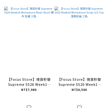
【Focus Store】現貨秒發
【Focus Store】現貨秒發
Supreme SS26 Week16
Supreme SS26 Week16
Rhinestone Mesh Short
Rhinestone Script S/S
NT$7,980
NT$6,580
網布 短褲 三色
Top 落肩短袖 三色