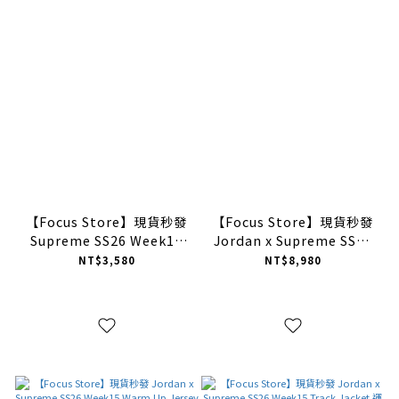
【Focus Store】現貨秒發
【Focus Store】現貨秒發
Supreme SS26 Week18
Jordan x Supreme SS26
Supper Tee 短袖 兩色
Week15 Basketball
NT$3,580
NT$8,980
Short 籃球褲 三色