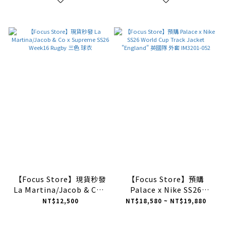
【Focus Store】現貨秒發
【Focus Store】預購
La Martina/Jacob & Co x
Palace x Nike SS26
Supreme SS26 Week16
World Cup Track Jacket
NT$12,500
NT$18,580 ~ NT$19,880
Rugby 三色 球衣
"England" 英國隊 外套
IM3201-052