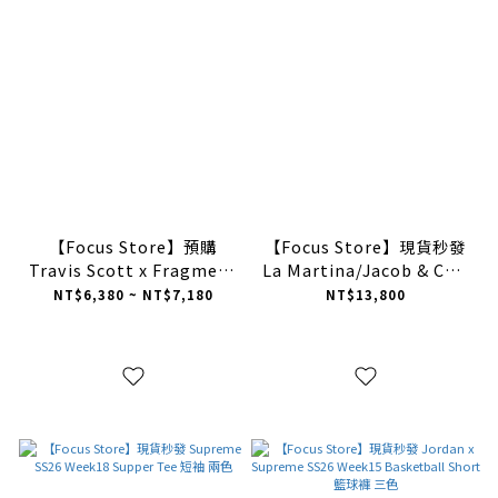
【Focus Store】預購
【Focus Store】現貨秒發
Travis Scott x Fragment
La Martina/Jacob & Co x
Design x Nike FW25 Zip
Supreme SS26 Week16
NT$6,380 ~ NT$7,180
NT$13,800
up Hooded Sweatshirt
Zip Up Sweatshirt 連帽拉
連帽拉鍊外套 宙都 伊勢
鍊外套 兩色
TRA-FW25-002