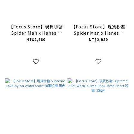
【Focus Store】現貨秒發
【Focus Store】現貨秒發
Spider Man x Hanes x
Spider Man x Hanes x
Supreme SS26 Week9
Supreme SS26 Week9
NT$2,980
NT$2,980
Boxer Briefs - 2 Pack 內
Tagless Tee - 2 Pack 內搭
褲 蜘蛛人聯名
短袖 兩色 蜘蛛人聯名