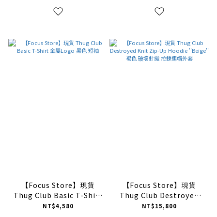
【Focus Store】現貨
【Focus Store】現貨
Thug Club Basic T-Shirt
Thug Club Destroyed
金屬Logo 黑色 短袖
Knit Zip-Up Hoodie
NT$4,580
NT$15,800
''Beige'' 褐色 破壞針織 拉