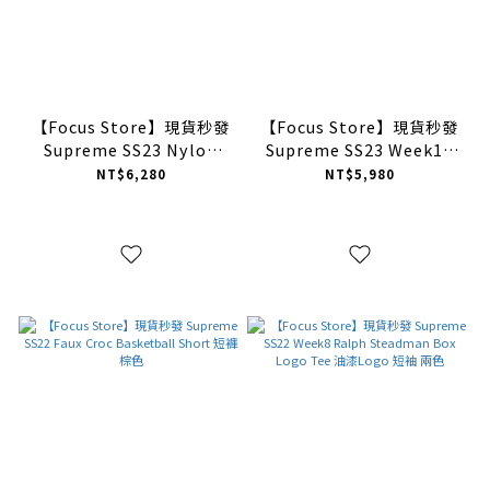
【Focus Store】現貨秒發
【Focus Store】現貨秒發
Supreme SS23 Nylon
Supreme SS23 Week14
Water Short 海灘短褲 黑
Small Box Mesh Short 短
NT$6,280
NT$5,980
色
褲 深藍色