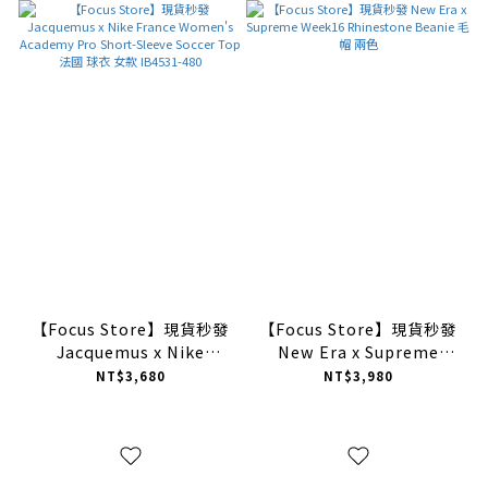
【Focus Store】現貨秒發
【Focus Store】現貨秒發
Jacquemus x Nike
New Era x Supreme
France Women's
Week16 Rhinestone
NT$3,680
NT$3,980
Academy Pro Short-
Beanie 毛帽 兩色
Sleeve Soccer Top 法國
球衣 女款 IB4531-480