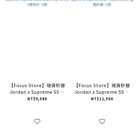
【Focus Store】現貨秒發
【Focus Store】現貨秒發
Jordan x Supreme SS26
Jordan x Supreme SS26
Week15 Warm Up Jersey
Week15 Track Jacket 運
NT$9,580
NT$12,500
V領球衣 三色
動外套 三色