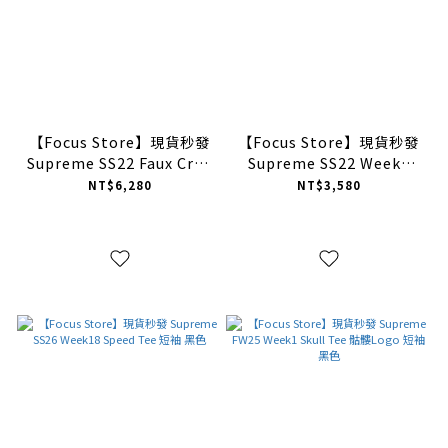
【Focus Store】現貨秒發
【Focus Store】現貨秒發
Supreme SS22 Faux Croc
Supreme SS22 Week8
Basketball Short 短褲 棕
Ralph Steadman Box
NT$6,280
NT$3,580
色
Logo Tee 油漆Logo 短袖
兩色