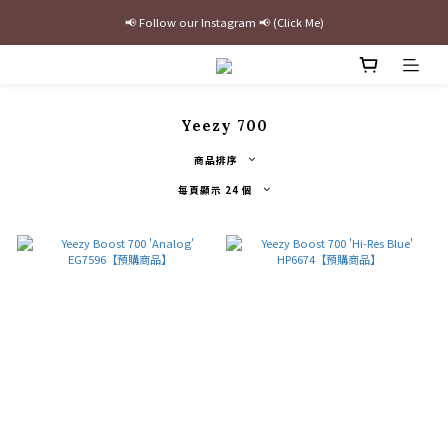
📢 Follow our Instagram 📢 (Click Me)
最新三方聯名倒鉤，火熱預購接單中🔥
加入官網會員即贈$100購物金
最新三方聯名倒鉤，火熱預購接單中🔥
Yeezy 700
商品排序
每頁顯示 24 個