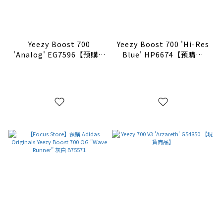
Yeezy Boost 700
Yeezy Boost 700 'Hi-Res
'Analog' EG7596【預購商
Blue' HP6674【預購商
品】
品】