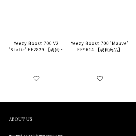
Yeezy Boost 700 V2
Yeezy Boost 700 'Mauve'
'Static' EF2829 【現貨商
EE9614 【現貨商品】
品】
ABOUT US