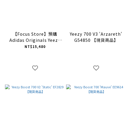
【Focus Store】預購
Yeezy 700 V3 'Arzareth'
Adidas Originals Yeezy
G54850 【現貨商品】
Boost 700 OG "Wave
NT$15,480
Runner" 灰白 B75571