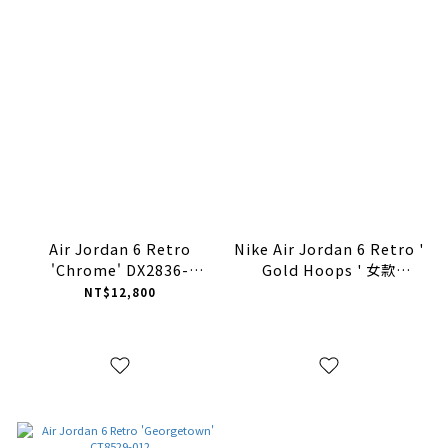
Air Jordan 6 Retro
Nike Air Jordan 6 Retro '
'Chrome' DX2836-
Gold Hoops ' 女款
001【現貨商品】
DH9696-100【預購商品】
NT$12,800