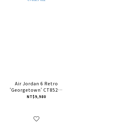
Air Jordan 6 Retro
'Georgetown' CT8529-
012
NT$9,980