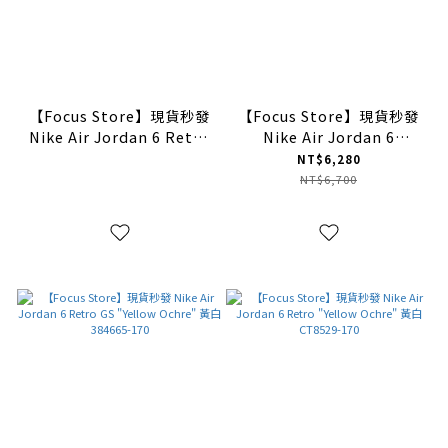
【Focus Store】現貨秒發
【Focus Store】現貨秒發
Nike Air Jordan 6 Retro
Nike Air Jordan 6
GS 'Olympic" 白藍色
"Olympic" 白藍 CT8529-
NT$6,280
384665-164
164
NT$6,700