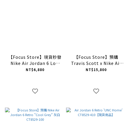
【Focus Store】現貨秒發
【Focus Store】預購
Nike Air Jordan 6 Low
Travis Scott x Nike Air
"PSG" 大巴黎 灰白
Jordan 6 Retro 'Olive' 橄
NT$6,880
NT$15,800
DZ4133-008
欖綠 CN1084-200