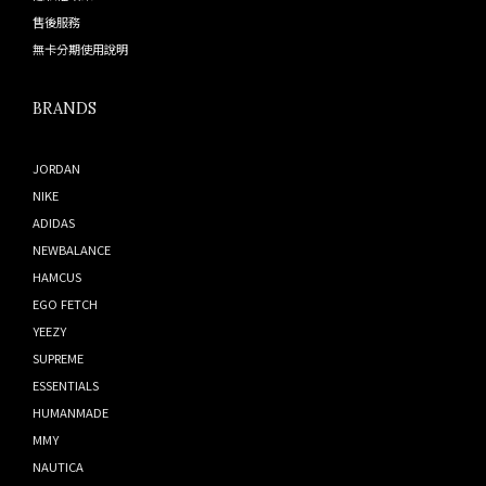
售後服務
無卡分期使用說明
BRANDS
JORDAN
NIKE
ADIDAS
NEWBALANCE
HAMCUS
EGO FETCH
YEEZY
SUPREME
ESSENTIALS
HUMANMADE
MMY
NAUTICA