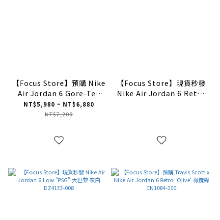
【Focus Store】預購 Nike
【Focus Store】現貨秒發
Air Jordan 6 Gore-Tex
Nike Air Jordan 6 Retro
"Brown Kelp" 棕色 卡其色
“Aqua” 黑藍 CT8529-
NT$5,980 ~ NT$6,880
FD1643-300
004
NT$7,200