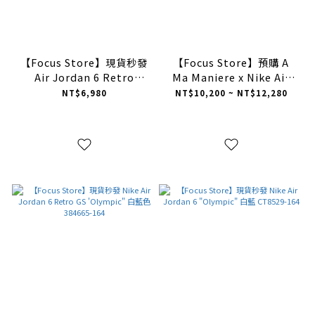
【Focus Store】現貨秒發
【Focus Store】預購 A
Air Jordan 6 Retro
Ma Maniere x Nike Air
"Infrared Salesman" 黑
Jordan 6 Retro "Smoky
NT$6,980
NT$10,200 ~ NT$12,280
紅外線 CT8529-001
Mauve" 摩卡棕 IF3103-
200