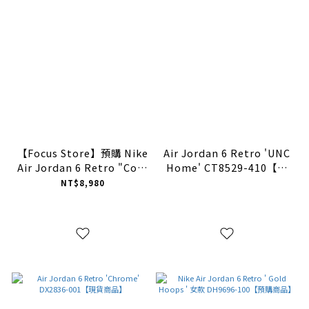
【Focus Store】預購 Nike
Air Jordan 6 Retro 'UNC
Air Jordan 6 Retro "Cool
Home' CT8529-410【現
Grey" 灰白 CT8529-100
貨商品】
NT$8,980