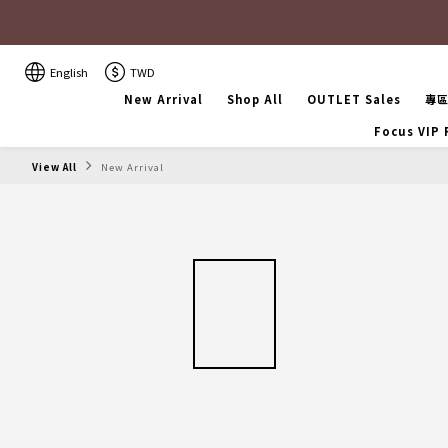
English
TWD
New Arrival
Shop All
OUTLET Sales
專
Focus VIP
View All
New Arrival