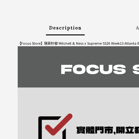
Description
A
【Focus Store】現貨秒發 Mitchell & Ness x Supreme SS26 Week13 Atlanta