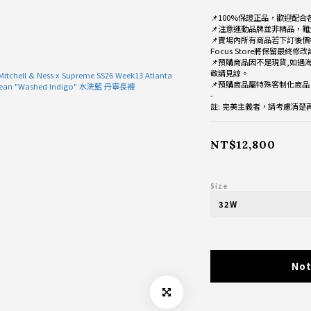
📌100%保證正品，歡迎配合
📌注意運動品牌並非精品，難
📌賣場內所有商品若下訂後價
Focus Store將保留最終修
📌預購商品因不是現貨,如遇
敬請見諒。
📌預購商品屬特殊客制化商
-
註: 完美主義者，請考慮清
NT$12,800
Size
Not