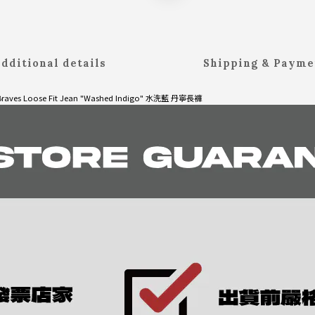
dditional details
Shipping & Payme
 Braves Loose Fit Jean "Washed Indigo" 水洗藍 丹寧長褲