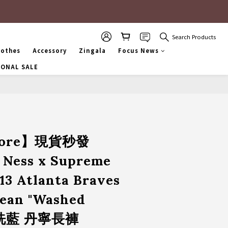
Search Products
lothes
Accessory
Zingala
Focus News
SONAL SALE
Store】現貨秒發
& Ness x Supreme
13 Atlanta Braves
Jean "Washed
 水洗藍 丹寧長褲