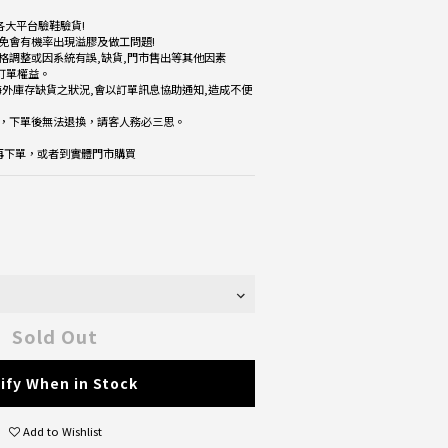
各大平台驗鞋驗貨!
免會有機率出現溢膠及做工問題!
格調整或因系統有誤,缺貨,門市售出等其他因素
改訂單權益。
海外庫存缺貨之狀況,會以訂單訊息協助通知,造成不便
品，下單後無法退換，請客人務必三思。
楚再下單，或者到實體門市購買
Sold Out
ify When in Stock
Add to Wishlist