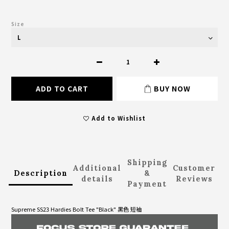
Size
ADD TO CART
BUY NOW
Add to Wishlist
Shipping
Additional
Customer
Description
&
details
Reviews
Payment
Supreme SS23 Hardies Bolt Tee "Black" 黑色 短袖