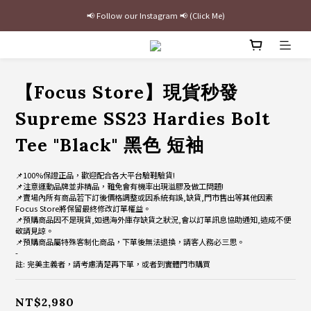
📢 Follow our Instagram 📢 (Click Me)
最新三方聯名倒鉤，火熱預購接單中🔥
加入官網會員即贈$100購物金
最新三方聯名倒鉤，火熱預購接單中🔥
【Focus Store】現貨秒發
Supreme SS23 Hardies Bolt
Tee "Black" 黑色 短袖
📌100%保證正品，歡迎配合各大平台驗鞋驗貨!
📌注意運動品牌並非精品，難免會有機率出現溢膠及做工問題!
📌賣場內所有商品若下訂後價格調整或因系統有誤,缺貨,門市售出等其他因素
Focus Store將保留最終修改訂單權益。
📌預購商品因不是現貨,如遇海外庫存缺貨之狀況,會以訂單訊息協助通知,造成不便
敬請見諒。
📌預購商品屬特殊客制化商品，下單後無法退換，請客人務必三思。
-
註: 完美主義者，請考慮清楚再下單，或者到實體門市購買
NT$2,980