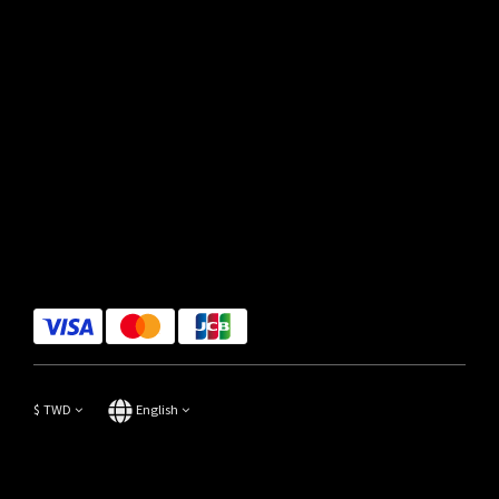
$
TWD
English