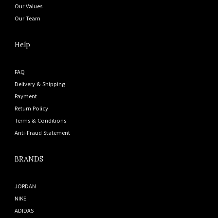
Our Values
Our Team
Help
FAQ
Delivery & Shipping
Payment
Return Policy
Terms & Conditions
Anti-Fraud Statement
BRANDS
JORDAN
NIKE
ADIDAS