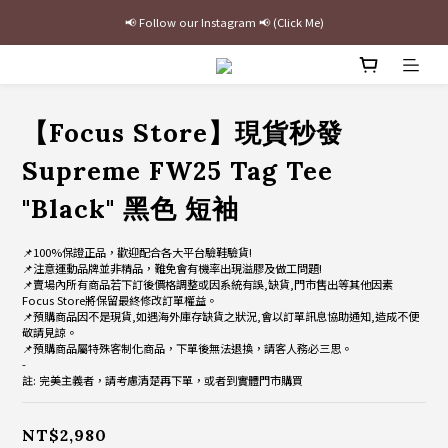
📢 Follow our Instagram 📢 (Click Me)
最新三方聯名倒鉤，火熱預購接單中🔥
加入官網會員即贈$100購物金
最新三方聯名倒鉤，火熱預購接單中🔥
【Focus Store】現貨秒發
Supreme FW25 Tag Tee
"Black" 黑色 短袖
📌100%保證正品，歡迎配合各大平台驗鞋驗貨!
📌注意運動品牌並非精品，難免會有機率出現溢膠及做工問題!
📌賣場內所有商品若下訂後價格調整或因系統有誤,缺貨,門市售出等其他因素
Focus Store將保留最終修改訂單權益。
📌預購商品因不是現貨,如遇海外庫存缺貨之狀況,會以訂單訊息協助通知,造成不便
敬請見諒。
📌預購商品屬特殊客制化商品，下單後無法退換，請客人務必三思。
-
註: 完美主義者，請考慮清楚再下單，或者到實體門市購買
NT$2,980