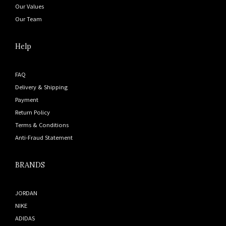
Our Values
Our Team
Help
FAQ
Delivery & Shipping
Payment
Return Policy
Terms & Conditions
Anti-Fraud Statement
BRANDS
JORDAN
NIKE
ADIDAS