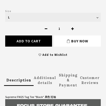
Size
ADD TO CART
BUY NOW
Add to Wishlist
Shipping
Additional
Customer
Description
&
details
Reviews
Payment
Supreme FW25 Tag Tee "Black" 黑色 短袖