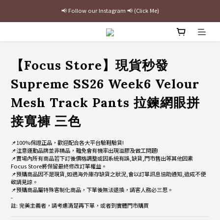
最新三方聯名倒鉤，火熱預購接單中🔥
加入官網會員即贈$100購物金
最新三方聯名倒鉤，火熱預購接單中🔥
【Focus Store】現貨秒發
Supreme SS26 Week6 Velour
Mesh Track Pants 拉鍊網眼拼
接寬褲 三色
📌100%保證正品，歡迎配合各大平台驗鞋驗貨!
📌注意運動品牌並非精品，難免會有機率出現溢膠及做工問題!
📌賣場內所有商品若下訂後價格調整或因系統有誤,缺貨,門市售出等其他因素
Focus Store將保留最終修改訂單權益。
📌預購商品因不是現貨,如遇海外庫存缺貨之狀況,會以訂單訊息協助通知,造成不便
敬請見諒。
📌預購商品屬特殊客制化商品，下單後無法退換，請客人務必三思。
-
註: 完美主義者，請考慮清楚再下單，或者到實體門市購買