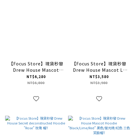
【Focus Store】現貨秒發
【Focus Store】現貨秒發
Drew House Mascot
Drew House Mascot Ls
Hoodie "Dark Navy" 深藍
Tee "Black" 薄長袖
NT$6,280
NT$3,580
色
DR0119-BK-LG
NT$6,800
NT$3,980