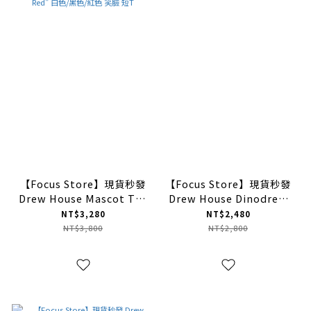
【Focus Store】現貨秒發
【Focus Store】現貨秒發
Drew House Mascot Tee
Drew House Dinodrew
"White / Black / Red" 白
SS Tee "Black" 黑色
NT$3,280
NT$2,480
色/黑色/紅色 笑臉 短T
NT$3,800
NT$2,800