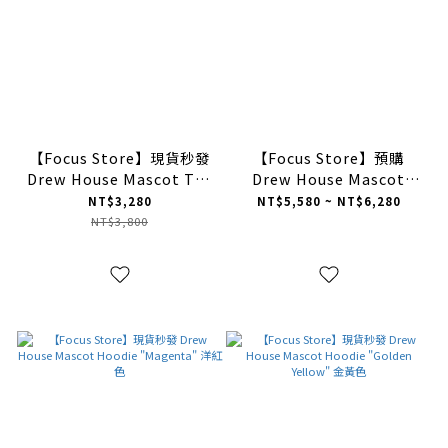
【Focus Store】現貨秒發
【Focus Store】預購
Drew House Mascot Tee
Drew House Mascot
"Lilac" 淡紫色 短袖
Hoodie "Washed Grape"
NT$3,280
NT$5,580 ~ NT$6,280
水洗葡萄
NT$3,800