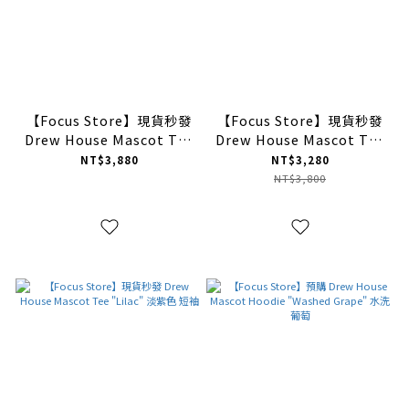
【Focus Store】現貨秒發
【Focus Store】現貨秒發
Drew House Mascot Tee
Drew House Mascot Tee
"Royal Blue" 皇家藍 短袖
"Magenta" 洋紅色 短袖
NT$3,880
NT$3,280
NT$3,800