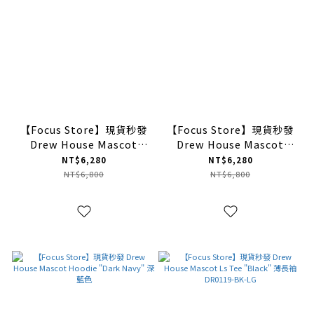
【Focus Store】現貨秒發
【Focus Store】現貨秒發
Drew House Mascot
Drew House Mascot
Hoodie "Magenta" 洋紅
Hoodie "Golden Yellow"
NT$6,280
NT$6,280
色
金黃色
NT$6,800
NT$6,800