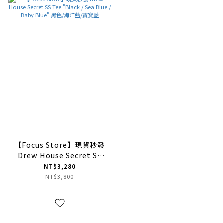
【Focus Store】現貨秒發
Drew House Secret SS
Tee "Black / Sea Blue /
NT$3,280
Baby Blue" 黑色/海洋藍/
NT$3,800
寶寶藍