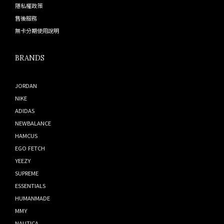
隱私權政策
售後服務
無卡分期使用說明
BRANDS
JORDAN
NIKE
ADIDAS
NEWBALANCE
HAMCUS
EGO FETCH
YEEZY
SUPREME
ESSENTIALS
HUMANMADE
MMY
NAUTICA