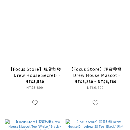
【Focus Store】現貨秒發
【Focus Store】現貨秒發
Drew House Secret
Drew House Mascot
deconstructed Hoodie
Hoodie
NT$5,580
NT$6,280 ~ NT$6,780
"Rose" 玫瑰 帽T
"Black/Lime/Red" 黑色/
NT$5,800
NT$6,800
螢光綠/紅色 三色 笑臉帽T