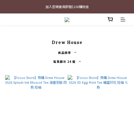
最新三方聯名倒鉤，火熱預購接單中🔥
加入官網會員即贈$100購物金
最新三方聯名倒鉤，火熱預購接單中🔥
Drew House
商品排序
每頁顯示 24 個