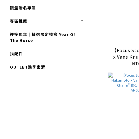
限量聯名專區
專區推薦
迎接馬年｜精選限定禮盒 Year Of
The Horse
【Focus S
找配件
x Vans Kn
Black
NT
OUTLET過季出清
VN00