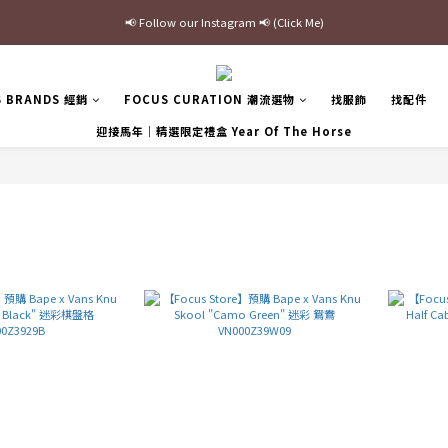
📢 Follow our Instagram 📢 (Click Me)
最新三方聯名倒鉤，火熱預購接單中🔥
加入官網會員即贈$100購物金
S BRANDS 經銷
FOCUS CURATION 潮流選物
找服飾
找配件
最新三方聯名倒鉤，火熱預購接單中🔥
迎接馬年｜精選限定禮盒 Year Of The Horse