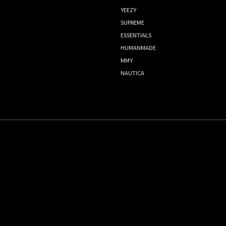
YEEZY
SUPREME
ESSENTIALS
HUMANMADE
MMY
NAUTICA
Copyright© 2014-2023 Focus Store All Rights Reserved.