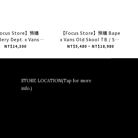
ocus Store】預購
【Focus Store】預購 Bape
lery Dept. x Vans
x Vans Old Skool TB / SK8
tic Reissue 44 "Art
Mid Reissue83 低筒鴛鴦色 /
NT$14,300
NT$5,480 ~ NT$18,980
at Kills" 白色 潑墨
中筒迷彩 VN000E6VE36 /
VN000SJKEM2
VN000MZGCX3
STORE LOCATION(Tap for more
info.)