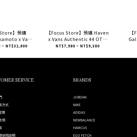
 Store】預購
【Focus Store】預購 Haven
【F
kamoto x Vans
x Vans Authentic 44 OTW
Gal
OTW "Lucky
"White" 白色
Authen
 ~ NT$32,800
NT$7,980 ~ NT$9,380
石 黑色 聯名款 中
VN000Z6KCJ7
Th
00EFEBLK
OMER SERVICE
BRANDS
們
JORDAN
務方式
NIKE
宣導
ADIDAS
政策
NEWBALANCE
務
HAMCUS
期使用說明
EGO FETCH