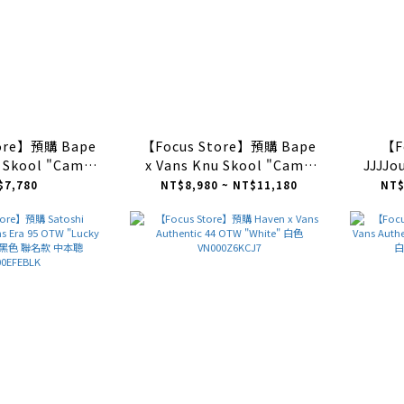
tore】預購 Bape
【Focus Store】預購 Bape
【F
u Skool "Camo
x Vans Knu Skool "Camo
JJJJo
" 迷彩棋盤格
Green" 迷彩 鴛鴦
"Blac
$7,780
NT$8,980 ~ NT$11,180
NT$
0Z3929B
VN000Z39W09