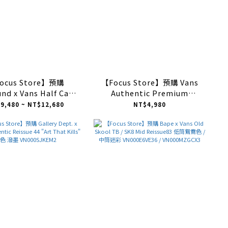
ocus Store】預購
【Focus Store】預購 Vans
und x Vans Half Cab
Authentic Premium
k" 黑色 VN000S86BLA
"Multi-color Flower" 多色
9,480 ~ NT$12,680
NT$4,980
花花 VN000Y0S448