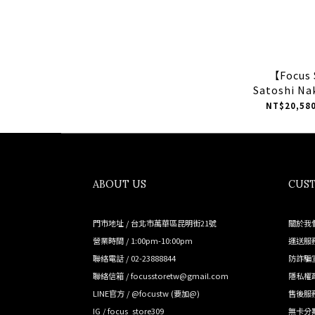
【Focus
Satoshi Na
Era 95 
NT$20,580
Charm" 寶
本聰 VN0
ABOUT US
CUST
門市地址 / 台北市萬華區昆明街21號
關於我
營業時間 / 1:00pm-10:00pm
運送服
聯絡電話 / 02-23888844
防詐騙
聯絡信箱 / focusstoretw@gmail.com
隱私權
LINE官方 /
@focustw
(要加@)
售後服
IG /
focus_store309
無卡分