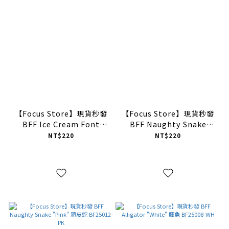
【Focus Store】現貨秒發
【Focus Store】現貨秒發
BFF Ice Cream Font
BFF Naughty Snake
"White" 白色 冰淇淋字體
"Yellow" 頑皮蛇
NT$220
NT$220
BF25014-WH
BF25012-YE