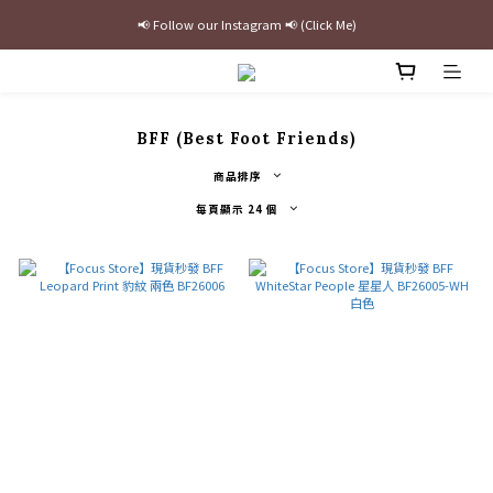
📢 Follow our Instagram 📢 (Click Me)
最新三方聯名倒鉤，火熱預購接單中🔥
加入官網會員即贈$100購物金
最新三方聯名倒鉤，火熱預購接單中🔥
BFF (Best Foot Friends)
商品排序
每頁顯示 24 個