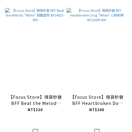
【Focus Store】現貨秒發
【Focus Store】現貨秒發
BFF Beat the Melody
BFF Heartbroken Dog
"White" 跳動音符
"White" 心碎的狗
NT$220
NT$200
BF24022-WH
BF23009-WH