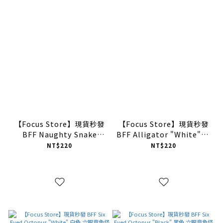
【Focus Store】現貨秒發
【Focus Store】現貨秒發
BFF Naughty Snake
BFF Alligator "White" 鱷
"Pink" 頑皮蛇 BF25012-
魚 BF25008-WH
NT$220
NT$220
PK