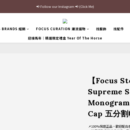
最新三方聯名倒鉤，火熱預購接單中🔥
加入官網會員即贈$100購物金
最新三方聯名倒鉤，火熱預購接單中🔥
S BRANDS 經銷
FOCUS CURATION 潮流選物
找服飾
找配件
迎接馬年｜精選限定禮盒 Year Of The Horse
【Focus 
Supreme S
Monogram
Cap 五分割
📌100%保證正品，歡迎配合