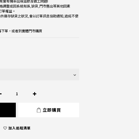
免會有機率出現溢膠及做工問題!
格調整或因系統有誤,缺貨,門市售出等其他因素
改訂單權益。
海外庫存缺貨之狀況,會以訂單訊息協助通知,造成不便
楚再下單，或者到實體門市購買
立即購買
加入追蹤清單