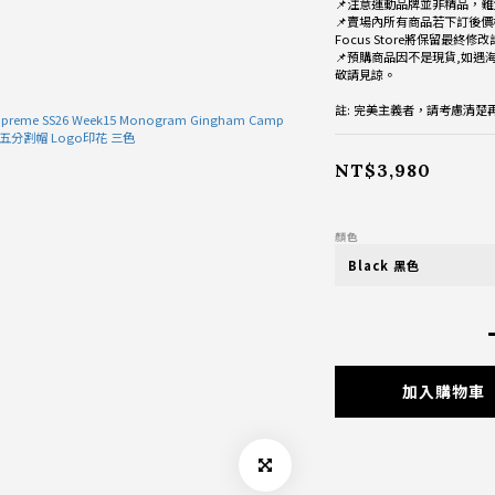
📌注意運動品牌並非精品，難
📌賣場內所有商品若下訂後價
Focus Store將保留最終修
📌預購商品因不是現貨,如遇
敬請見諒。
註: 完美主義者，請考慮清
NT$3,980
顏色
加入購物車