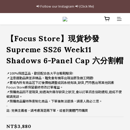
最新三方聯名倒鉤，火熱預購接單中🔥
加入官網會員即贈$100購物金
最新三方聯名倒鉤，火熱預購接單中🔥
【Focus Store】現貨秒發
Supreme SS26 Week11
Shadows 6-Panel Cap 六分割帽
📌100%保證正品，歡迎配合各大平台驗鞋驗貨!
📌注意運動品牌並非精品，難免會有機率出現溢膠及做工問題!
📌賣場內所有商品若下訂後價格調整或因系統有誤,缺貨,門市售出等其他因素
Focus Store將保留最終修改訂單權益。
📌預購商品因不是現貨,如遇海外庫存缺貨之狀況,會以訂單訊息協助通知,造成不便
敬請見諒。
📌預購商品屬特殊客制化商品，下單後無法退換，請客人務必三思。
-
註: 完美主義者，請考慮清楚再下單，或者到實體門市購買
NT$3,880