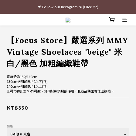
📢 Follow our Instagram 📢 (Click Me)
最新三方聯名倒鉤，火熱預購接單中🔥
加入官網會員即贈$100購物金
最新三方聯名倒鉤，火熱預購接單中🔥
【Focus Store】嚴選系列 MMY
Vintage Shoelaces "beige" 米
白/黑色 加粗編織鞋帶
長度分為130/140cm
130cm適用於EU40以下(含)
140cm適用於EU41以上(含)
此鞋帶適用於MMY鞋款，其他鞋款請斟酌使用，此商品售出後無法退換。
NT$350
顏色