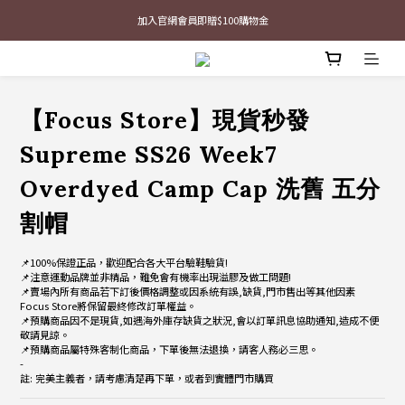
最新三方聯名倒鉤，火熱預購接單中🔥
加入官網會員即贈$100購物金
最新三方聯名倒鉤，火熱預購接單中🔥
【Focus Store】現貨秒發
Supreme SS26 Week7
Overdyed Camp Cap 洗舊 五分
割帽
📌100%保證正品，歡迎配合各大平台驗鞋驗貨!
📌注意運動品牌並非精品，難免會有機率出現溢膠及做工問題!
📌賣場內所有商品若下訂後價格調整或因系統有誤,缺貨,門市售出等其他因素
Focus Store將保留最終修改訂單權益。
📌預購商品因不是現貨,如遇海外庫存缺貨之狀況,會以訂單訊息協助通知,造成不便
敬請見諒。
📌預購商品屬特殊客制化商品，下單後無法退換，請客人務必三思。
-
註: 完美主義者，請考慮清楚再下單，或者到實體門市購買