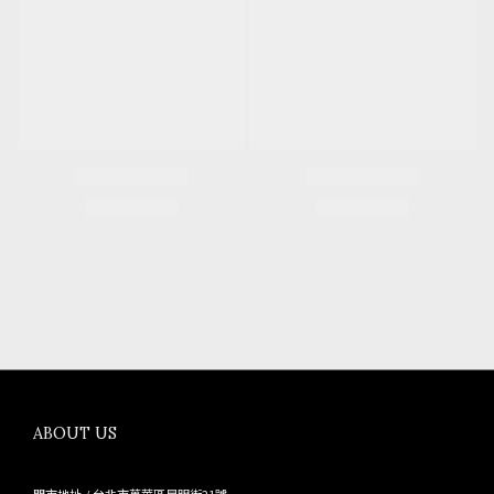
ABOUT US
門市地址 / 台北市萬華區昆明街21號