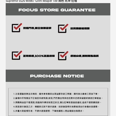
Supreme SS26 Week7 Grim Reaper Tee 兩色 死神 短袖