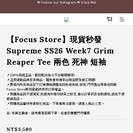
最新三方聯名倒鉤，火熱預購接單中🔥
加入官網會員即贈$100購物金
最新三方聯名倒鉤，火熱預購接單中🔥
【Focus Store】現貨秒發
Supreme SS26 Week7 Grim
Reaper Tee 兩色 死神 短袖
📌100%保證正品，歡迎配合各大平台驗鞋驗貨!
📌注意運動品牌並非精品，難免會有機率出現溢膠及做工問題!
📌賣場內所有商品若下訂後價格調整或因系統有誤,缺貨,門市售出等其他因素
Focus Store將保留最終修改訂單權益。
📌預購商品因不是現貨,如遇海外庫存缺貨之狀況,會以訂單訊息協助通知,造成不便
敬請見諒。
📌預購商品屬特殊客制化商品，下單後無法退換，請客人務必三思。
-
註: 完美主義者，請考慮清楚再下單，或者到實體門市購買
NT$3,580