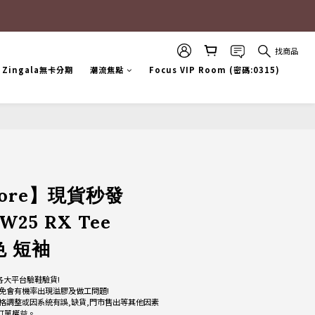
找商品
Zingala無卡分期
潮流焦點
Focus VIP Room (密碼:0315)
Store】現貨秒發
W25 RX Tee
黑色 短袖
各大平台驗鞋驗貨!
免會有機率出現溢膠及做工問題!
格調整或因系統有誤,缺貨,門市售出等其他因素
改訂單權益。