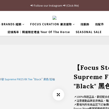
最新三方聯名倒鉤，火熱預購接單中🔥
加入官網會員即贈$100購物金
最新三方聯名倒鉤，火熱預購接單中🔥
S BRANDS 經銷
FOCUS CURATION 潮流選物
找服飾
找配件
迎接馬年｜精選限定禮盒 Year Of The Horse
SEASONAL SALE
【Focus 
Supreme F
"Black" 
📌100%保證正品，歡迎配合
📌注意運動品牌並非精品，難
📌賣場內所有商品若下訂後價
Focus Store將保留最終修