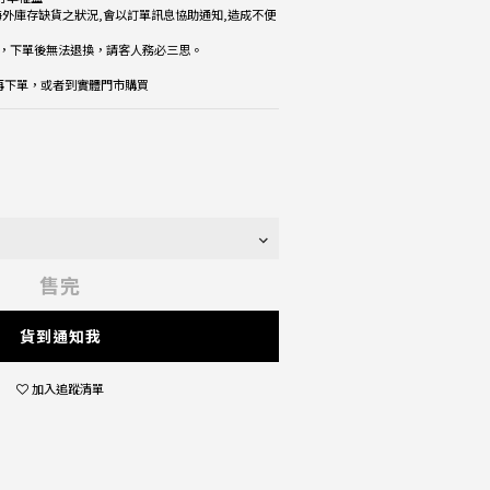
海外庫存缺貨之狀況,會以訂單訊息協助通知,造成不便
品，下單後無法退換，請客人務必三思。
楚再下單，或者到實體門市購買
售完
貨到通知我
加入追蹤清單