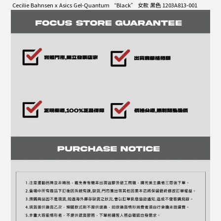
Cecilie Bahnsen x Asics Gel-Quantum “Black” 女款 黑色 1203A813-001