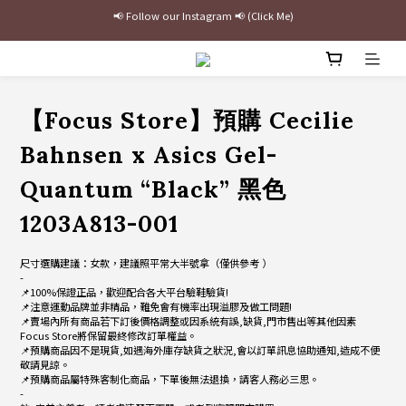
最新三方聯名倒鉤，火熱預購接單中🔥
加入官網會員即贈$100購物金
最新三方聯名倒鉤，火熱預購接單中🔥
【Focus Store】預購 Cecilie
Bahnsen x Asics Gel-
Quantum “Black” 黑色
1203A813-001
尺寸選購建議：女款，建議照平常大半號拿（僅供參考 ）
-
📌100%保證正品，歡迎配合各大平台驗鞋驗貨!
📌注意運動品牌並非精品，難免會有機率出現溢膠及做工問題!
📌賣場內所有商品若下訂後價格調整或因系統有誤,缺貨,門市售出等其他因素
Focus Store將保留最終修改訂單權益。
📌預購商品因不是現貨,如遇海外庫存缺貨之狀況,會以訂單訊息協助通知,造成不便
敬請見諒。
📌預購商品屬特殊客制化商品，下單後無法退換，請客人務必三思。
-