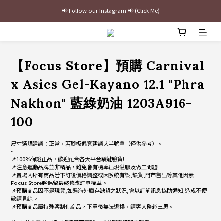
最新三方聯名倒鉤，火熱預購接單中🔥
加入官網會員即贈$100購物金
最新三方聯名倒鉤，火熱預購接單中🔥
【Focus Store】預購 Carnival
x Asics Gel-Kayano 12.1 "Phra
Nakhon" 藍綠奶油 1203A916-
100
尺寸選購建議：正常，若腳板偏寬建議大半號拿（僅供參考）。
-
📌100%保證正品，歡迎配合各大平台驗鞋驗貨!
📌注意運動品牌並非精品，難免會有機率出現溢膠及做工問題!
📌賣場內所有商品若下訂後價格調整或因系統有誤,缺貨,門市售出等其他因素
Focus Store將保留最終修改訂單權益。
📌預購商品因不是現貨,如遇海外庫存缺貨之狀況,會以訂單訊息協助通知,造成不便
敬請見諒。
📌預購商品屬特殊客制化商品，下單後無法退換，請客人務必三思。
-