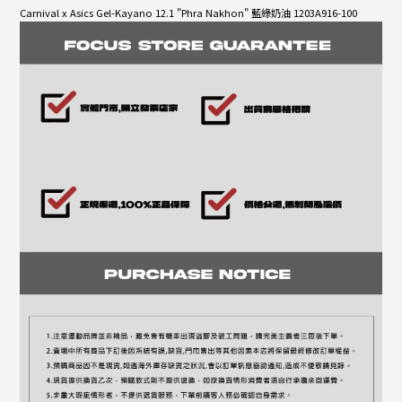
Carnival x Asics Gel-Kayano 12.1 "Phra Nakhon" 藍綠奶油 1203A916-100