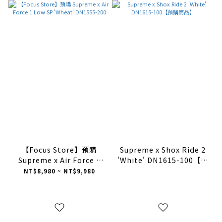
【Focus Store】預購
Supreme x Shox Ride 2
Supreme x Air Force 1
'White' DN1615-100【預
Low SP 'Wheat' DN1555-
購商品】
NT$8,980 ~ NT$9,980
200