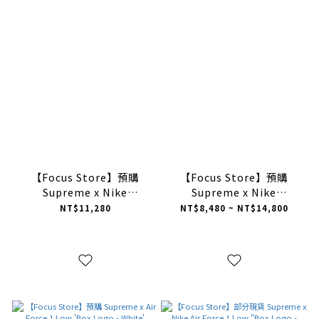
【Focus Store】預購
【Focus Store】預購
Supreme x Nike
Supreme x Nike
Courtposite "Black" 黑
Courtposite "White" 白
NT$11,280
NT$8,480 ~ NT$14,800
色 FB8934-001
色 FB8934-100