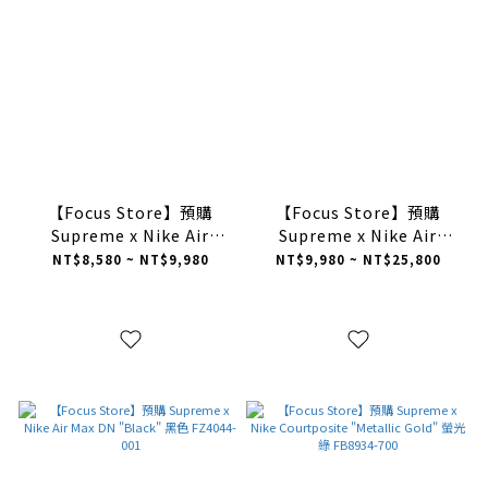
【Focus Store】預購
【Focus Store】預購
Supreme x Nike Air
Supreme x Nike Air
Force 1 Mid "White" 白色
Force 1 Low Box Logo
NT$8,580 ~ NT$9,980
NT$9,980 ~ NT$25,800
FZ8784-100
"Speed Red" 上海限定
CU9225-101