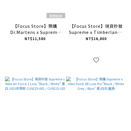
販售結束
【Focus Store】預購
【Focus Store】現貨秒發
Dr.Martens x Supreme
Supreme x Timberland®
FW25 1461 3-Eye Shoe 三
FW25 Week11
NT$11,580
NT$16,800
色
Patchwork 6 Premium
Waterproof Boot 聯名款
拼接高筒靴