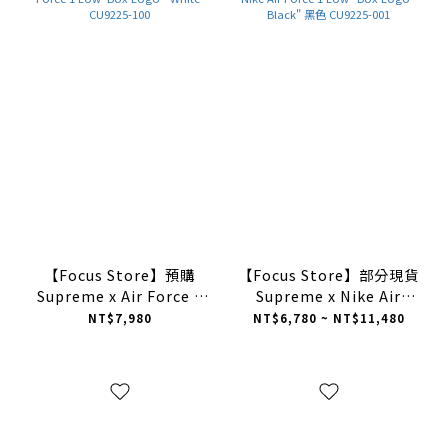
【Focus Store】預購
【Focus Store】部分現貨
Supreme x Air Force 1
Supreme x Nike Air
Low 'Box Logo - White'
Force 1 Low "Box Logo -
NT$7,980
NT$6,780 ~ NT$11,480
CU9225-100
Black" 黑色 CU9225-001