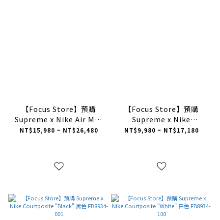
【Focus Store】預購
【Focus Store】預購
Supreme x Nike Air Max
Supreme x Nike
DN "Black" 黑色 FZ4044-
Courtposite "Metallic
NT$15,980 ~ NT$26,480
NT$9,980 ~ NT$17,180
001
Gold" 螢光綠 FB8934-700