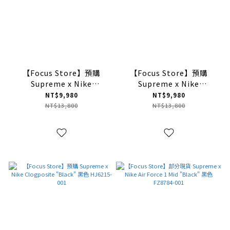
【Focus Store】預購
【Focus Store】預購
Supreme x Nike
Supreme x Nike
Clogposite "Opti Yellow
Clogposite "White Gym
NT$9,980
NT$9,980
Blue" 黃藍 FN0289-700
Red Green" 紅綠 FN0289-
NT$13,800
NT$13,800
100