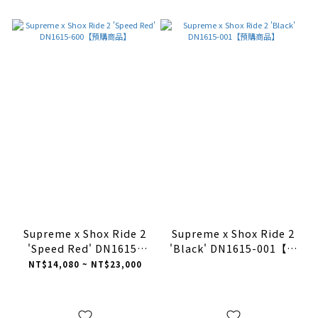
Supreme x Shox Ride 2
Supreme x Shox Ride 2
'Speed Red' DN1615-
'Black' DN1615-001【預
600【預購商品】
購商品】
NT$14,080 ~ NT$23,000