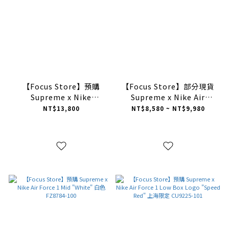
【Focus Store】預購
【Focus Store】部分現貨
Supreme x Nike
Supreme x Nike Air
Clogposite "Black" 黑色
Force 1 Mid "Black" 黑色
NT$13,800
NT$8,580 ~ NT$9,980
HJ6215-001
FZ8784-001