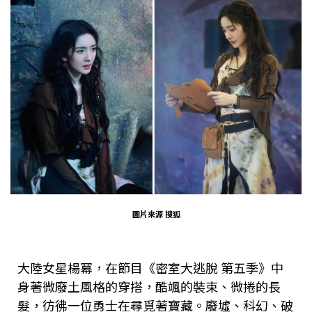
圖片來源
搜狐
大陸女星楊冪，在節目《密室大逃脫 第五季》中
身著微廢土風格的穿搭，酷颯的裝束、微捲的長
髮，彷彿一位勇士在尋覓著寶藏。廢墟、科幻、破