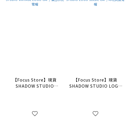
【Focus Store】現貨
【Focus Store】現貨
SHADOW STUDIO
SHADOW STUDIO LOGO
VINTAGE LOGO CAP / 復
SUEDE CAP / 印花麂皮彎
古水洗彎帽
帽