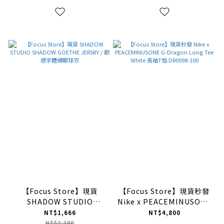
【Focus Store】現貨
【Focus Store】現貨秒發
SHADOW STUDIO
Nike x PEACEMINUSONE
SHADOW GOETHE
G-Dragon Long Tee
NT$1,666
NT$4,800
JERSRY / 歌德字體網眼球
White 長袖T恤 DR0098-
NT$2,380