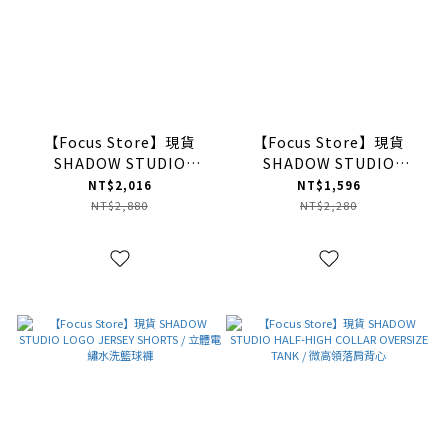
【Focus Store】現貨
【Focus Store】現貨
SHADOW STUDIO
SHADOW STUDIO
SPLICED FLARE TRACK
BLOODY OVERSIZE
NT$2,016
NT$1,596
PANTS / 線條拼接喇叭運動
HOODIE / 血腥忍者袖連帽
NT$2,880
NT$2,280
褲
衛衣