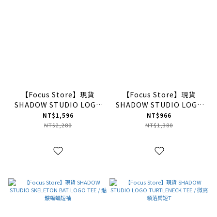
【Focus Store】現貨
【Focus Store】現貨
SHADOW STUDIO LOGO
SHADOW STUDIO LOGO
OVERSIZE HOODIE /
OVERSIZE TEE / 立體電繡
NT$1,596
NT$966
LOGO忍者袖連帽衛衣
落肩短袖
NT$2,280
NT$1,380