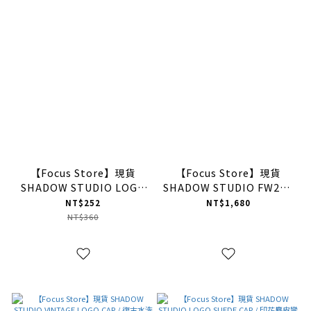
【Focus Store】現貨
【Focus Store】現貨
SHADOW STUDIO LOGO
SHADOW STUDIO FW24 -
SOCKS PACK / 延伸線條長
WASHED LOGO TEE 水洗
NT$252
NT$1,680
襪
Logo 短踢
NT$360