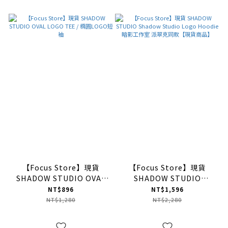
【Focus Store】現貨
【Focus Store】現貨
SHADOW STUDIO OVAL
SHADOW STUDIO
LOGO TEE / 橢圓LOGO短
Shadow Studio Logo
NT$896
NT$1,596
袖
Hoodie 暗影工作室 派翠克
NT$1,280
NT$2,280
同款【現貨商品】