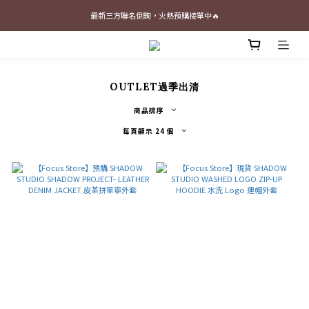
最新三方聯名倒鉤，火熱預購接單中🔥
最新三方聯名倒鉤，火熱預購接單中🔥
📢 Follow our Instagram 📢 (Click Me)
加入官網會員即贈$100購物金
OUTLET過季出清
最新三方聯名倒鉤，火熱預購接單中🔥
商品排序
每頁顯示 24 個