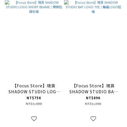
【Focus Store】現貨
【Focus Store】現貨
SHADOW STUDIO LOGO
SHADOW STUDIO BAT
SHORT BEANIE / 標牌短
LOGO TEE / 蝙蝠LOGO短
NT$756
NT$896
版毛帽
袖
NT$1,080
NT$1,280