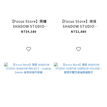
【Focus Store】預購
【Focus Store】現貨
SHADOW STUDIO
SHADOW STUDIO
SHADOW PROJECT-
WASHED LOGO ZIP-UP
NT$4,380
NT$2,880
LEATHER DENIM
HOODIE 水洗 Logo 連帽外
JACKET 皮革拼單寧外套
套