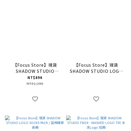
【Focus Store】現貨
【Focus Store】現貨
SHADOW STUDIO
SHADOW STUDIO LOGO
SKELETON BAT LOGO
TURTLENECK TEE / 微高
NT$896
TEE / 骷髏蝙蝠短袖
領落肩短T
NT$1,280