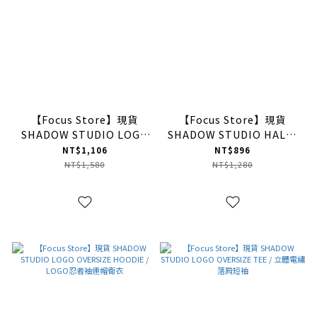
【Focus Store】現貨
【Focus Store】現貨
SHADOW STUDIO LOGO
SHADOW STUDIO HALF-
JERSEY SHORTS / 立體電
HIGH COLLAR OVERSIZE
NT$1,106
NT$896
繡水洗籃球褲
TANK / 微高領落肩背心
NT$1,580
NT$1,280