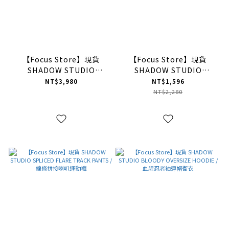
【Focus Store】現貨
【Focus Store】現貨
SHADOW STUDIO
SHADOW STUDIO
SHADOW PROJECT -
GORTHE OVERSIZE
NT$3,980
NT$1,596
Leather Denim 皮革拼接
HOODIE / 歌德字體忍者袖
NT$2,280
丹寧褲
連帽衛衣