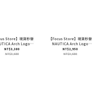
cus Store】現貨秒發
【Focus Store】現貨秒發
UTICA Arch Logo
NAUTICA Arch Logo
eck Sweatshirt 2.1
Crewneck Sweatshirt 2.1
NT$3,380
NT$2,950
Navy 海軍藍
Green 綠色
NT$3,680
NT$3,680