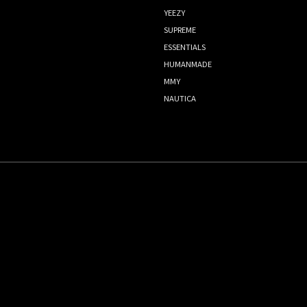
YEEZY
SUPREME
ESSENTIALS
HUMANMADE
MMY
NAUTICA
Copyright© 2014-2023 Focus Store All Rights Reserved.