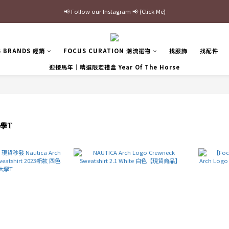
📢 Follow our Instagram 📢 (Click Me)
最新三方聯名倒鉤，火熱預購接單中🔥
加入官網會員即贈$100購物金
S BRANDS 經銷
FOCUS CURATION 潮流選物
找服飾
找配件
最新三方聯名倒鉤，火熱預購接單中🔥
迎接馬年｜精選限定禮盒 Year Of The Horse
大學T