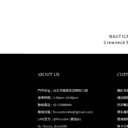
NAUTICA
Crewneck S
Grey 
ABOUT US
CUST
門市地址 / 台北市萬華區昆明街21號
關於我
營業時間 / 1:00pm-10:00pm
運送服
聯絡電話 / 02-23888844
防詐騙
聯絡信箱 / focusstoretw@gmail.com
隱私權
LINE官方 /
@focustw
(要加@)
售後服
IG /
focus_store309
無卡分