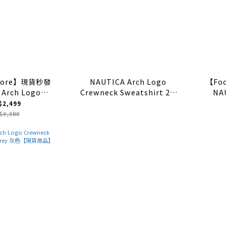
Store】現貨秒發
NAUTICA Arch Logo
【Fo
 Arch Logo
Crewneck Sweatshirt 2.1
NA
 Sweatshirt
White 白色【現貨商品】
Crewn
$2,499
款 四色 大學T
$3,380