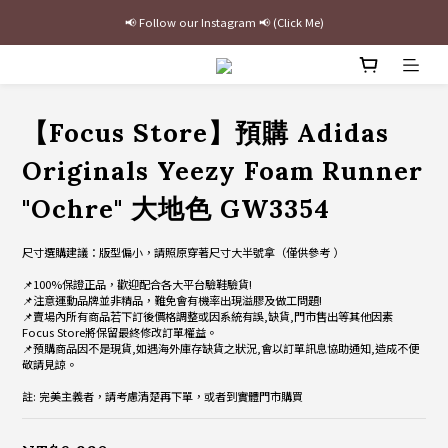
📢 Follow our Instagram 📢 (Click Me)
最新三方聯名倒鉤，火熱預購接單中🔥
加入官網會員即贈$100購物金
最新三方聯名倒鉤，火熱預購接單中🔥
【Focus Store】預購 Adidas
Originals Yeezy Foam Runner
"Ochre" 大地色 GW3354
尺寸選購建議：版型偏小，請照原穿著尺寸大半號拿（僅供參考 ）
📌100%保證正品，歡迎配合各大平台驗鞋驗貨!
📌注意運動品牌並非精品，難免會有機率出現溢膠及做工問題!
📌賣場內所有商品若下訂後價格調整或因系統有誤,缺貨,門市售出等其他因素
Focus Store將保留最終修改訂單權益。
📌預購商品因不是現貨,如遇海外庫存缺貨之狀況,會以訂單訊息協助通知,造成不便
敬請見諒。
註: 完美主義者，請考慮清楚再下單，或者到實體門市購買