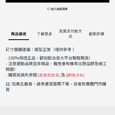
加入追蹤清單
送貨及付款方
商品描述
了解更多
顧客評價
式
尺寸選購建議：版型正常（僅供參考 ）
- 100%保證正品，歡迎配合各大平台驗鞋驗貨!
- 注意運動品牌並非精品，難免會有機率出現溢膠及做工
問題!
- 購買前請先參閱
及
退換貨政策
購物須知
[
]
[
]
註: 完美主義者，請考慮清楚再下單，或者到實體門市購
買