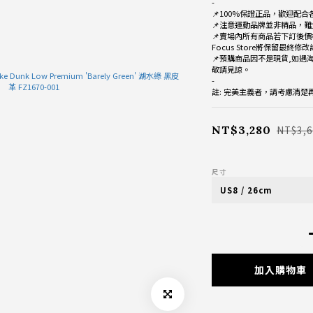
-
📌100%保證正品，歡迎配合
📌注意運動品牌並非精品，難
📌賣場內所有商品若下訂後價
Focus Store將保留最終修
📌預購商品因不是現貨,如遇
敬請見諒。
-
註: 完美主義者，請考慮清
NT$3,280
NT$3,
尺寸
加入購物車