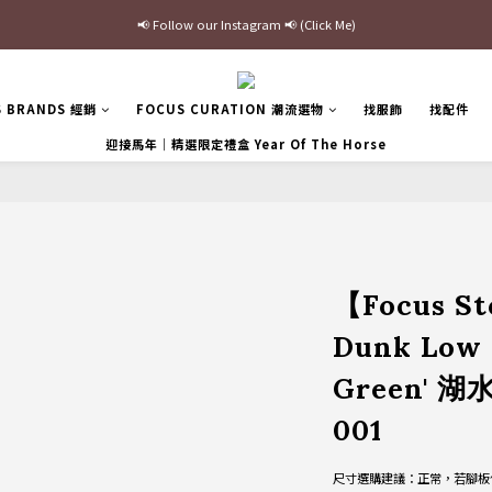
最新三方聯名倒鉤，火熱預購接單中🔥
加入官網會員即贈$100購物金
最新三方聯名倒鉤，火熱預購接單中🔥
S BRANDS 經銷
FOCUS CURATION 潮流選物
找服飾
找配件
迎接馬年｜精選限定禮盒 Year Of The Horse
【Focus S
Dunk Low 
Green' 湖
001
尺寸選購建議：正常，若腳板