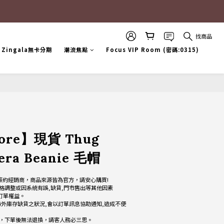
找商品
Zingala無卡分期
潮流焦點
Focus VIP Room (密碼:0315)
立即購買
tore】現貨 Thug
era Beanie 毛帽
g Club簽約經銷商，商品來源皆為官方，請安心購買!
格調整或因系統有誤,缺貨,門市售出等其他因素
改訂單權益。
海外庫存缺貨之狀況,會以訂單訊息協助通知,造成不便
品，下單後無法退換，請客人務必三思。