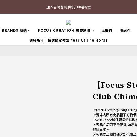
最新三方聯名倒鉤，火熱預購接單中🔥
最新三方聯名倒鉤，火熱預購接單中🔥
📢 Follow our Instagram 📢 (Click Me)
S BRANDS 經銷
FOCUS CURATION 潮流選物
找服飾
找配件
加入官網會員即贈$100購物金
迎接馬年｜精選限定禮盒 Year Of The Horse
最新三方聯名倒鉤，火熱預購接單中🔥
【Focus S
Club Chim
📌Focus Store為Thu
📌賣場內所有商品若下訂後價
Focus Store將保留最終修
📌預購商品因不是現貨,如遇
敬請見諒。
📌預購商品屬特殊客制化商