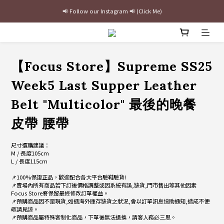
📢 Follow our Instagram 📢 (Click Me)
最新三方聯名倒鉤，火熱預購接單中🔥
加入官網會員即贈$100購物金
最新三方聯名倒鉤，火熱預購接單中🔥
【Focus Store】Supreme SS25
Week5 Last Supper Leather
Belt "Multicolor" 最後的晚餐
皮帶 腰帶
尺寸選購建議：
M / 長度105cm 
L / 長度115cm
📌100%保證正品，歡迎配合各大平台驗鞋驗貨!
📌賣場內所有商品若下訂後價格調整或因系統有誤,缺貨,門市售出等其他因素
Focus Store將保留最終修改訂單權益。
📌預購商品因不是現貨,如遇海外庫存缺貨之狀況,會以訂單訊息協助通知,造成不便
敬請見諒。
📌預購商品屬特殊客制化商品，下單後無法退換，請客人務必三思。