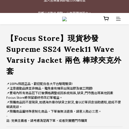
最新三方聯名倒鉤，火熱預購接單中🔥
最新三方聯名倒鉤，火熱預購接單中🔥
【Focus Store】現貨秒發
Supreme SS24 Week11 Wave
Varsity Jacket 兩色 棒球夾克外
套
📌100%保證正品，歡迎配合各大平台驗鞋驗貨!
📌注意運動品牌並非精品，難免會有機率出現溢膠及做工問題!
📌賣場內所有商品若下訂後價格調整或因系統有誤,缺貨,門市售出等其他因素
Focus Store將保留最終修改訂單權益。
📌預購商品因不是現貨,如遇海外庫存缺貨之狀況,會以訂單訊息協助通知,造成不便
敬請見諒。
📌預購商品屬特殊客制化商品，下單後無法退換，請客人務必三思。
-
註: 完美主義者，請考慮清楚再下單，或者到實體門市購買