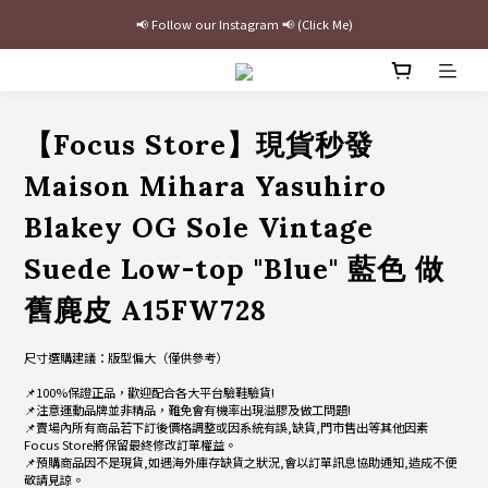
📢 Follow our Instagram 📢 (Click Me)
最新三方聯名倒鉤，火熱預購接單中🔥
加入官網會員即贈$100購物金
最新三方聯名倒鉤，火熱預購接單中🔥
【Focus Store】現貨秒發
Maison Mihara Yasuhiro
Blakey OG Sole Vintage
Suede Low-top "Blue" 藍色 做
舊麂皮 A15FW728
尺寸選購建議：版型偏大（僅供參考）
📌100%保證正品，歡迎配合各大平台驗鞋驗貨!
📌注意運動品牌並非精品，難免會有機率出現溢膠及做工問題!
📌賣場內所有商品若下訂後價格調整或因系統有誤,缺貨,門市售出等其他因素
Focus Store將保留最終修改訂單權益。
📌預購商品因不是現貨,如遇海外庫存缺貨之狀況,會以訂單訊息協助通知,造成不便
敬請見諒。