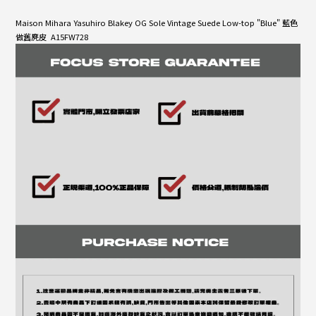
Maison Mihara Yasuhiro Blakey OG Sole Vintage Suede Low-top "Blue" 藍色
做舊麂皮 A15FW728