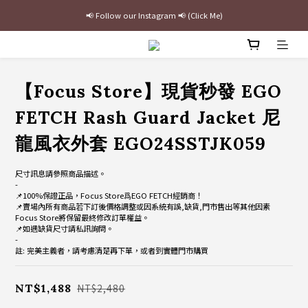
📢 Follow our Instagram 📢 (Click Me)
最新三方聯名倒鉤，火熱預購接單中🔥
加入官網會員即贈$100購物金
最新三方聯名倒鉤，火熱預購接單中🔥
【Focus Store】現貨秒發 EGO
FETCH Rash Guard Jacket 尼
龍風衣外套 EGO24SSTJK059
尺寸訊息請參照商品描述。
-
📌100%保證正品，Focus Store爲EGO FETCH經銷商！
📌賣場內所有商品若下訂後價格調整或因系統有誤,缺貨,門市售出等其他因素
Focus Store將保留最終修改訂單權益。
📌如遇缺貨尺寸請私訊詢問。
-
註: 完美主義者，請考慮清楚再下單，或者到實體門市購買
NT$1,488
NT$2,480