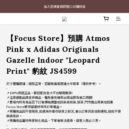
最新三方聯名倒鉤，火熱預購接單中🔥
加入官網會員即贈$100購物金
最新三方聯名倒鉤，火熱預購接單中🔥
【Focus Store】預購 Atmos
Pink x Adidas Originals
Gazelle Indoor "Leopard
Print" 豹紋 JS4599
尺寸選購建議：版型正常，若腳板偏寬建議大半號拿（僅供參考）。
-
📌100%保證正品，歡迎配合各大平台驗鞋驗貨!
📌注意運動品牌並非精品，難免會有機率出現溢膠及做工問題!
📌賣場內所有商品若下訂後價格調整或因系統有誤,缺貨,門市售出等其他因素
Focus Store將保留最終修改訂單權益。
📌預購商品因不是現貨,如遇海外庫存缺貨之狀況,會以訂單訊息協助通知,造成不便
敬請見諒。
📌預購商品屬特殊客制化商品，下單後無法退換，請客人務必三思。
-