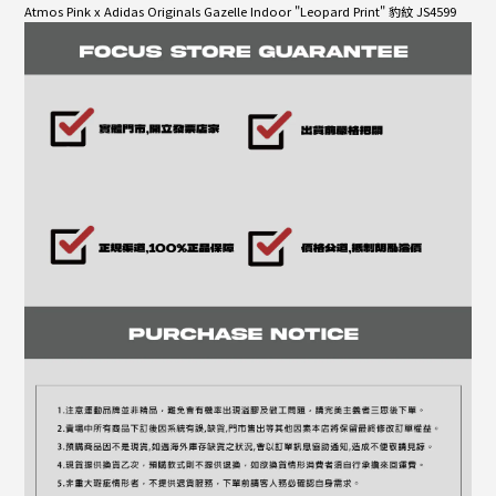
Atmos Pink x Adidas Originals Gazelle Indoor "Leopard Print" 豹紋 JS4599