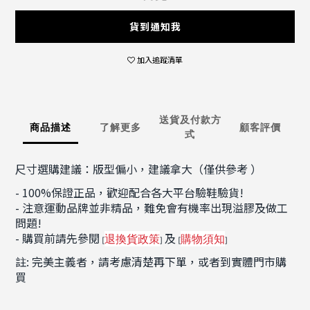
貨到通知我
加入追蹤清單
送貨及付款方
商品描述
了解更多
顧客評價
式
尺寸選購建議：版型偏小，建議拿大（僅供參考 ）
- 100%保證正品，歡迎配合各大平台驗鞋驗貨!
- 注意運動品牌並非精品，難免會有機率出現溢膠及做工
問題!
- 購買前請先參閱
及
退換貨政策
購物須知
[
]
[
]
註: 完美主義者，請考慮清楚再下單，或者到實體門市購
買