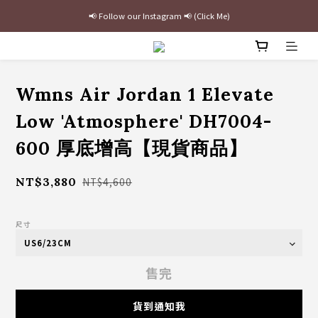
📢 Follow our Instagram 📢 (Click Me)
最新三方聯名倒鉤，火熱預購接單中🔥
加入官網會員即贈$100購物金
最新三方聯名倒鉤，火熱預購接單中🔥
Wmns Air Jordan 1 Elevate
Low 'Atmosphere' DH7004-
600 厚底增高【現貨商品】
NT$3,880
NT$4,600
尺寸
售完
貨到通知我