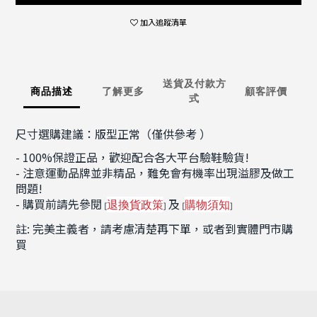
加入追蹤清單
送貨及付款方
商品描述
了解更多
顧客評價
式
尺寸選購建議：版型正常（僅供參考 ）
- 100%保證正品，歡迎配合各大平台驗鞋驗貨!
- 注意運動品牌並非精品，難免會有機率出現溢膠及做工
問題!
- 購買前請先參閱
及
退換貨政策
購物須知
[
]
[
]
註: 完美主義者，請考慮清楚再下單，或者到實體門市購
買