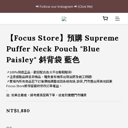
📢 Follow our Instagram 📢 (Click Me)
最新三方聯名倒鉤，火熱預購接單中🔥
加入官網會員即贈$100購物金
最新三方聯名倒鉤，火熱預購接單中🔥
【Focus Store】預購 Supreme
Puffer Neck Pouch "Blue
Paisley" 斜背袋 藍色
📌100%保證正品，歡迎配合各大平台驗鞋驗貨!
📌注意運動品牌並非精品，難免會有機率出現溢膠及做工問題!
📌賣場內所有商品若下訂後價格調整或因系統有誤,缺貨,門市售出等其他因素
Focus Store將保留最終修改訂單權益。
-
註: 完美主義者，請考慮清楚再下單，或者到實體門市購買
NT$1,880
顏色