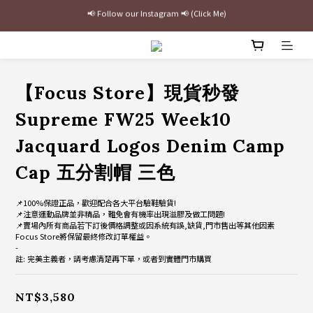
最新三方聯名倒鉤，火熱預購接單中🔥
加入官網會員即贈$100購物金
最新三方聯名倒鉤，火熱預購接單中🔥
【Focus Store】現貨秒發
Supreme FW25 Week10
Jacquard Logos Denim Camp
Cap 五分割帽 三色
📌100%保證正品，歡迎配合各大平台驗鞋驗貨!
📌注意運動品牌並非精品，難免會有機率出現溢膠及做工問題!
📌賣場內所有商品若下訂後價格調整或因系統有誤,缺貨,門市售出等其他因素
Focus Store將保留最終修改訂單權益。
-
註: 完美主義者，請考慮清楚再下單，或者到實體門市購買
NT$3,580