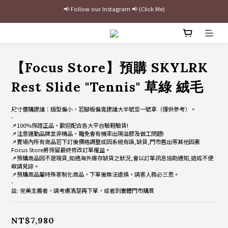
最新三方聯名倒鉤，火熱預購接單中🔥
加入官網會員即贈$100購物金
最新三方聯名倒鉤，火熱預購接單中🔥
【Focus Store】預購 SKYLRK
Rest Slide "Tennis" 草綠 絨毛
尺寸選購建議：版型偏小，若腳板偏寬建議大半號至一號拿（僅供參考）。
-
📌100%保證正品，歡迎配合各大平台驗鞋驗貨!
📌注意運動品牌並非精品，難免會有機率出現溢膠及做工問題!
📌賣場內所有商品若下訂後價格調整或因系統有誤,缺貨,門市售出等其他因素
Focus Store將保留最終修改訂單權益。
📌預購商品因不是現貨,如遇海外庫存缺貨之狀況,會以訂單訊息協助通知,造成不便
敬請見諒。
📌預購商品屬特殊客制化商品，下單後無法退換，請客人務必三思。
-
註: 完美主義者，請考慮清楚再下單，或者到實體門市購買
NT$7,980