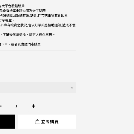
各大平台驗鞋驗貨!
免會有機率出現溢膠及做工問題!
格調整或因系統有誤,缺貨,門市售出等其他因素
改訂單權益。
海外庫存缺貨之狀況,會以訂單訊息協助通知,造成不便
品，下單後無法退換，請客人務必三思。
楚再下單，或者到實體門市購買
立即購買