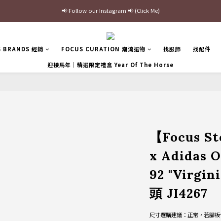
最新三方聯名倒鉤，火熱預購接單中🔥
加入官網會員即贈$100購物金
最新三方聯名倒鉤，火熱預購接單中🔥
S BRANDS 經銷
FOCUS CURATION 潮流選物
找服飾
找配件
迎接馬年｜精選限定禮盒 Year Of The Horse
【Focus S
x Adidas O
92 "Virgi
頭 JI4267
尺寸選購建議：正常，若腳板