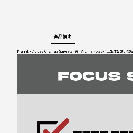
商品描述
Pharrell x Adidas Originals Superstar 92 "Virginia - Black" 巨型貝殼頭 JI426