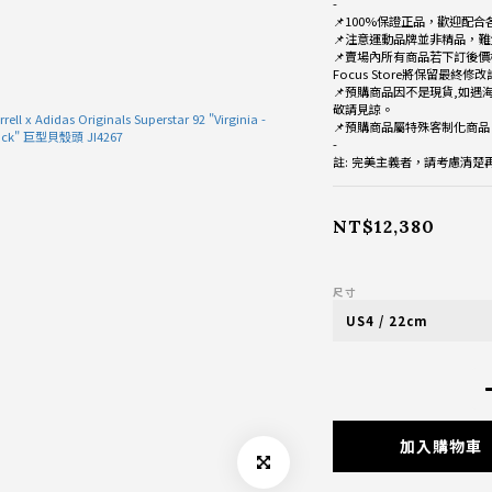
-
📌100%保證正品，歡迎配合
📌注意運動品牌並非精品，難
📌賣場內所有商品若下訂後價
Focus Store將保留最終修
📌預購商品因不是現貨,如遇
敬請見諒。
📌預購商品屬特殊客制化商
-
註: 完美主義者，請考慮清
NT$12,380
尺寸
加入購物車