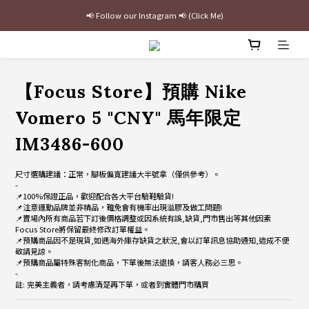
📢 Follow our Instagram 📢 (Click Me)
最新三方聯名倒鉤，火熱預購接單中🔥
加入官網會員即贈$100購物金
最新三方聯名倒鉤，火熱預購接單中🔥
【Focus Store】預購 Nike
Vomero 5 "CNY" 馬年限定
IM3486-600
尺寸選購建議：正常，腳板偏寬建議大半號拿（僅供參考）。
-
📌100%保證正品，歡迎配合各大平台驗鞋驗貨!
📌注意運動品牌並非精品，難免會有機率出現溢膠及做工問題!
📌賣場內所有商品若下訂後價格調整或因系統有誤,缺貨,門市售出等其他因素
Focus Store將保留最終修改訂單權益。
📌預購商品因不是現貨,如遇海外庫存缺貨之狀況,會以訂單訊息協助通知,造成不便
敬請見諒。
📌預購商品屬特殊客制化商品，下單後無法退換，請客人務必三思。
-
註: 完美主義者，請考慮清楚再下單，或者到實體門市購買