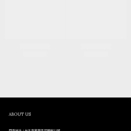
ABOUT US
門市地址 / 台北市萬華區昆明街21號