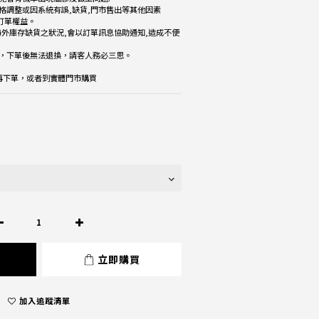
格調整或因系統有誤,缺貨,門市售出等其他因素
改訂單權益。
海外庫存缺貨之狀況,會以訂單訊息協助通知,造成不便
品，下單後無法退換，請客人務必三思。
楚再下單，或者到實體門市購買
立即購買
加入追蹤清單