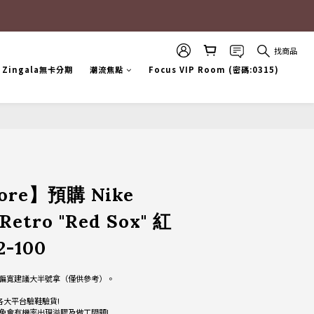
找商品
Zingala無卡分期
潮流焦點
Focus VIP Room (密碼:0315)
立即購買
tore】預購 Nike
Retro "Red Sox" 紅
2-100
偏寬建議大半號拿（僅供參考）。
各大平台驗鞋驗貨!
免會有機率出現溢膠及做工問題!