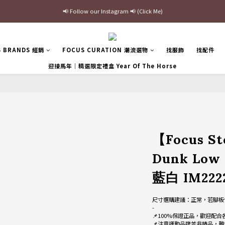
最新三方聯名倒鉤，火熱預購接單中🔥
加入官網會員即贈$100購物金
最新三方聯名倒鉤，火熱預購接單中🔥
S BRANDS 經銷
FOCUS CURATION 潮流選物
找服飾
找配件
迎接馬年｜精選限定禮盒 Year Of The Horse
【Focus S
Dunk Low 
藍白 IM222
尺寸選購建議：正常，若腳板
-
📌100%保證正品，歡迎配合
📌注意運動品牌並非精品，難