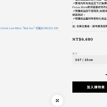
📌賣場內所有商品若下訂後價
Focus Store將保留最終修
📌預購商品因不是現貨,如遇
敬請見諒。
📌預購商品屬特殊客制化商
-
註: 完美主義者，請考慮清
NT$6,680
尺寸
加入購物車