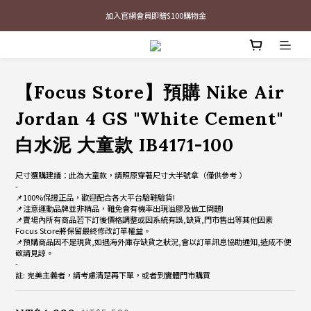
最新三方聯名倒鉤，火熱預購接單中🔥
加入官網會員即贈$100購物金
最新三方聯名倒鉤，火熱預購接單中🔥
【Focus Store】預購 Nike Air
Jordan 4 GS "White Cement"
白水泥 大童款 IB4171-100
尺寸選購建議：此為大童款，請照原穿著尺寸大半號拿（僅供參考 ）
-
📌100%保證正品，歡迎配合各大平台驗鞋驗貨!
📌注意運動品牌並非精品，難免會有機率出現溢膠及做工問題!
📌賣場內所有商品若下訂後價格調整或因系統有誤,缺貨,門市售出等其他因素
Focus Store將保留最終修改訂單權益。
📌預購商品因不是現貨,如遇海外庫存缺貨之狀況,會以訂單訊息協助通知,造成不便
敬請見諒。
-
註: 完美主義者，請考慮清楚再下單，或者到實體門市購買