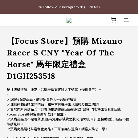
📢 Follow our Instagram 📢 (Click Me)
最新三方聯名倒鉤，火熱預購接單中🔥
加入官網會員即贈$100購物金
最新三方聯名倒鉤，火熱預購接單中🔥
【Focus Store】預購 Mizuno
Racer S CNY "Year Of The
Horse" 馬年限定禮盒
D1GH253518
尺寸選購建議：正常，若腳板偏寬建議大半號拿（僅供參考）。
-
📌100%保證正品，歡迎配合各大平台驗鞋驗貨!
📌注意運動品牌並非精品，難免會有機率出現溢膠及做工問題!
📌賣場內所有商品若下訂後價格調整或因系統有誤,缺貨,門市售出等其他因素
Focus Store將保留最終修改訂單權益。
📌預購商品因不是現貨,如遇海外庫存缺貨之狀況,會以訂單訊息協助通知,造成不便
敬請見諒。
📌預購商品屬特殊客制化商品，下單後無法退換，請客人務必三思。
-