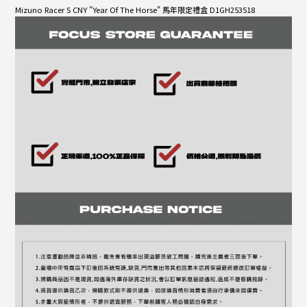
Mizuno Racer S CNY "Year Of The Horse" 馬年限定禮盒 D1GH253518