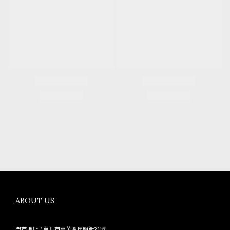
ABOUT US
門市地址 / 台北市萬華區昆明街21號