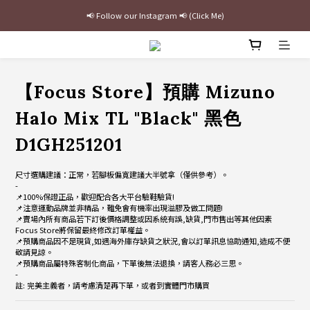
📢 Follow our Instagram 📢 (Click Me)
最新三方聯名倒鉤，火熱預購接單中🔥
加入官網會員即贈$100購物金
最新三方聯名倒鉤，火熱預購接單中🔥
【Focus Store】預購 Mizuno
Halo Mix TL "Black" 黑色
D1GH251201
尺寸選購建議：正常，若腳板偏寬建議大半號拿（僅供參考）。
-
📌100%保證正品，歡迎配合各大平台驗鞋驗貨!
📌注意運動品牌並非精品，難免會有機率出現溢膠及做工問題!
📌賣場內所有商品若下訂後價格調整或因系統有誤,缺貨,門市售出等其他因素
Focus Store將保留最終修改訂單權益。
📌預購商品因不是現貨,如遇海外庫存缺貨之狀況,會以訂單訊息協助通知,造成不便
敬請見諒。
📌預購商品屬特殊客制化商品，下單後無法退換，請客人務必三思。
-
註: 完美主義者，請考慮清楚再下單，或者到實體門市購買