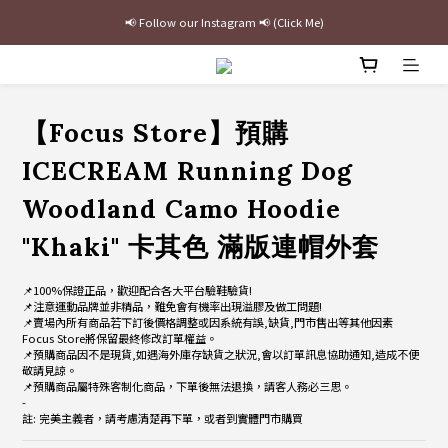
📢 Follow our Instagram 📢 (Click Me)
最新三方聯名倒鉤，火熱預購接單中🔥
加入官網會員即贈$100購物金
最新三方聯名倒鉤，火熱預購接單中🔥
【Focus Store】預購
ICECREAM Running Dog
Woodland Camo Hoodie
"Khaki" 卡其色 滿版連帽外套
📌100%保證正品，歡迎配合各大平台驗鞋驗貨!
📌注意運動品牌並非精品，難免會有機率出現溢膠及做工問題!
📌賣場內所有商品若下訂後價格調整或因系統有誤,缺貨,門市售出等其他因素
Focus Store將保留最終修改訂單權益。
📌預購商品因不是現貨,如遇海外庫存缺貨之狀況,會以訂單訊息協助通知,造成不便
敬請見諒。
📌預購商品屬特殊客制化商品，下單後無法退換，請客人務必三思。
-
註: 完美主義者，請考慮清楚再下單，或者到實體門市購買