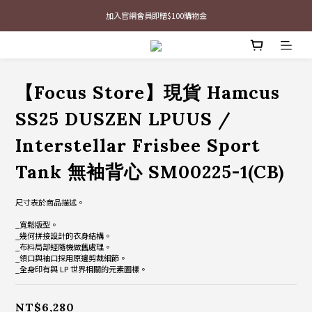
最新三方聯名倒鉤，火熱預購接單中🔥
加入官網會員即贈$100購物金
最新三方聯名倒鉤，火熱預購接單中🔥
【Focus Store】現貨 Hamcus
SS25 DUSZEN LPUUS /
Interstellar Frisbee Sport
Tank 無袖背心 SM00225-1(CB)
尺寸表於商品描述。
_寬鬆版型。
_幾何拼接設計的衣身結構。
_布料局部經隨機做舊處理。
_領口與袖口採用原邊剪裁細節。
_全身印有與 LP 世界相關的元素圖樣。
NT$6,280