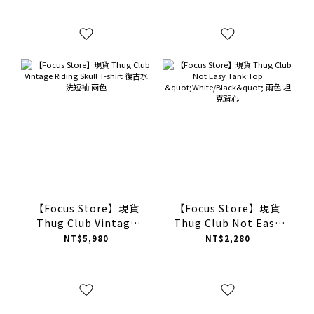
【Focus Store】現貨
【Focus Store】現貨
Thug Club Vintage
Thug Club Not Easy
Riding Skull T-shirt
Tank Top
NT$5,980
NT$2,280
復古水洗短袖 兩色
"White/Black" 兩色 坦
克背心