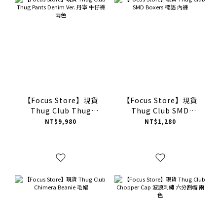
【Focus Store】現貨
【Focus Store】現貨
Thug Club Thug
Thug Club SMD
Pants Denim Ver. 丹寧
Boxers 標語 內褲
NT$9,980
NT$1,280
牛仔褲 兩色