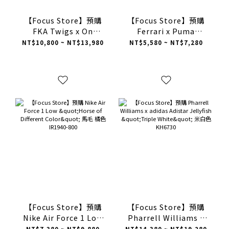
【Focus Store】預購
【Focus Store】預購
FKA Twigs x On
Ferrari x Puma
Running
Speedcat Scuderia
NT$10,800 ~ NT$13,980
NT$5,580 ~ NT$7,280
Cloudmonster 3 Mule
“Red Black” 紅黑
"Coffee Brown" 咖啡棕
309404-02
穆勒鞋 3MG30343132
【Focus Store】預購
【Focus Store】預購
Nike Air Force 1 Low
Pharrell Williams x
"Horse of Different
adidas Adistar