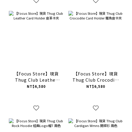
【Focus Store】現貨
【Focus Store】現貨
Thug Club Leather
Thug Club Crocodile
Card Holder 皮革卡夾
Card Holder 鱷魚皮卡
NT$6,580
NT$6,580
夾