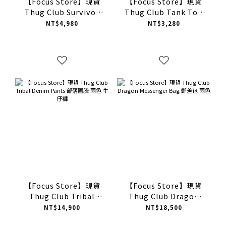
【Focus Store】現貨
【Focus Store】現貨
Thug Club Survivor
Thug Club Tank Top
Rock T-shirt 經典Logo
"White/Black" 兩色 坦
NT$4,980
NT$3,280
短袖 兩色
克背心
【Focus Store】現貨
【Focus Store】現貨
Thug Club Tribal
Thug Club Dragon
Denim Pants 部落圖騰
Messenger Bag 郵差包
NT$14,900
NT$18,500
兩色 牛仔褲
兩色