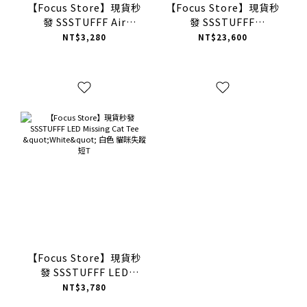
【Focus Store】現貨秒
【Focus Store】現貨秒
發 SSSTUFFF Air
發 SSSTUFFF
Freshener Scented
Reversible Shirt
NT$3,280
NT$23,600
Tee "White" 白色 空濾
Down Puffer "White
短T
Blue" 白藍色 雙面穿 領
帶羽絨服
【Focus Store】現貨秒
發 SSSTUFFF LED
Missing Cat Tee
NT$3,780
"White" 白色 貓咪失蹤