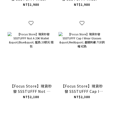
Cat Cap Corduroy
Cat Cap
NT$1,980
NT$1,980
"Black" 失蹤貓咪 老帽
"Blue/Grey/Red/Camo"
黑色 燈芯絨
失蹤貓咪 老帽 四色
【Focus Store】現貨秒
【Focus Store】現貨秒
發 SSSTUFFF Not A
發 SSSTUFFF Cap I
20€ Wallet "Blue" 藍
Wear Glasses "Red"
NT$2,180
NT$2,380
色 20歐元 錢包
墨鏡刺繡 六分割帽 紅色