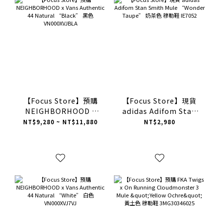
【Focus Store】預購
【Focus Store】現貨
NEIGHBORHOOD x
adidas Adifom Stan
Vans Authentic 44
Smith Mule “Wonder
NT$9,280 ~ NT$11,880
NT$2,980
Natural “Black” 黑
Taupe” 奶茶色 穆勒鞋
色 VN000XVJBLA
IE7052