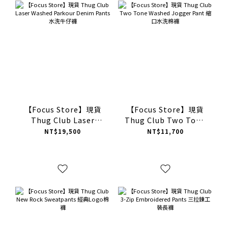
【Focus Store】現貨
【Focus Store】現貨
Thug Club Laser
Thug Club Two Tone
Washed Parkour
Washed Jogger Pant
NT$19,500
NT$11,700
Denim Pants 水洗牛仔
縮口水洗棉褲
褲