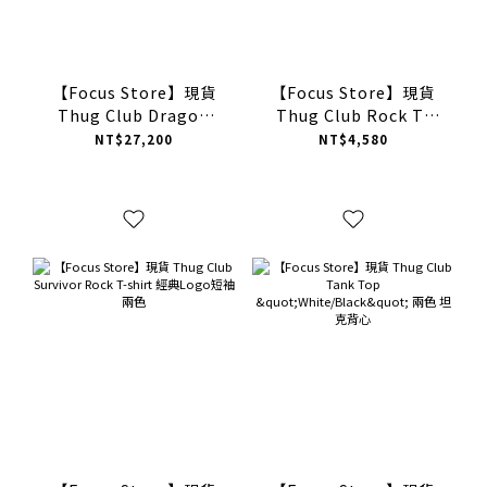
【Focus Store】現貨
【Focus Store】現貨
Thug Club Dragon
Thug Club Rock T-
Belt Bag 肩背包
shirt 經典Logo短袖 兩
NT$27,200
NT$4,580
色