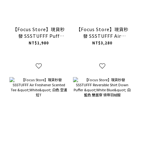
【Focus Store】現貨秒
【Focus Store】現貨秒
發 SSSTUFFF Puff
發 SSSTUFFF Air
Print DJ Table Tee
Freshener Scented
NT$1,980
NT$3,280
"White" 白色 DJ控制器
Tee "Purple" 紫色 空濾
短袖
短T