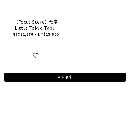
【Focus Store】預購
Little Tokyo Table
Tennis x ASICS Gel
NT$12,680 ~ NT$13,500
Resolution 5 小東京桌
球 聯名 "White” 白色
1203B448-100
查看更多