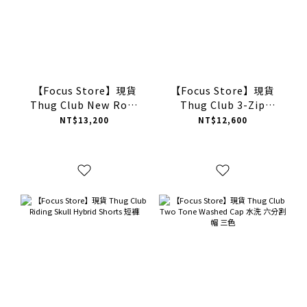
【Focus Store】現貨
【Focus Store】現貨
Thug Club New Rock
Thug Club 3-Zip
Sweatpants 經典Logo
Embroidered Pants 三
NT$13,200
NT$12,600
棉褲
拉鍊工裝長褲