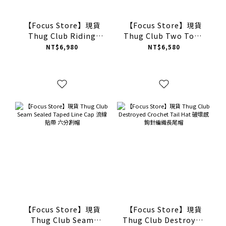
【Focus Store】現貨
【Focus Store】現貨
Thug Club Riding
Thug Club Two Tone
Skull Hybrid Shorts
Washed Cap 水洗 六分
NT$6,980
NT$6,580
短褲
割帽 三色
【Focus Store】現貨
【Focus Store】現貨
Thug Club Seam
Thug Club Destroyed