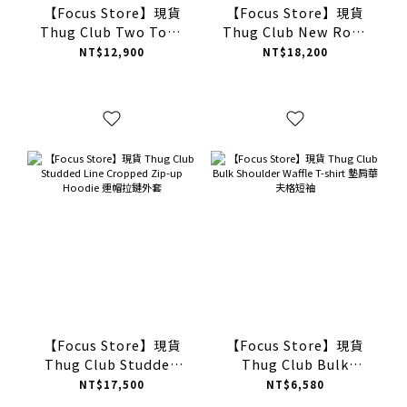
【Focus Store】現貨
【Focus Store】現貨
Thug Club Two Tone
Thug Club New Rock
Washed Zip-up
Zip-up Hoodie 連帽拉
NT$12,900
NT$18,200
Hoodie 連帽拉鏈外套 兩
鏈外套 兩色
色
【Focus Store】現貨
【Focus Store】現貨
Thug Club Studded
Thug Club Bulk
Line Cropped Zip-up
Shoulder Waffle T-
NT$17,500
NT$6,580
Hoodie 連帽拉鏈外套
shirt 墊肩華夫格短袖