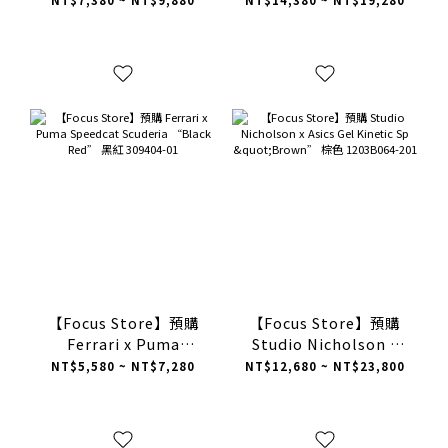
NT$7,380 ~ NT$9,880
NT$14,380 ~ NT$19,280
Color" 馬毛 橘色
Jellyfish "Triple
IR1940-800
White" 米白色 KH6730
【Focus Store】預購
【Focus Store】預購
Ferrari x Puma
Studio Nicholson x
Speedcat Scuderia
Asics Gel Kinetic Sp
NT$5,580 ~ NT$7,280
NT$12,680 ~ NT$23,800
“Black Red” 黑紅
"Brown” 棕色
309404-01
1203B064-201