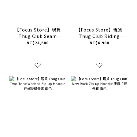
【Focus Store】現貨
【Focus Store】現貨
Thug Club Seam
Thug Club Riding
Sealed Taped Line
Skull Knit Sweater
NT$24,600
NT$6,980
Jacket "Black" 黑色
"Beige/Black" 兩色