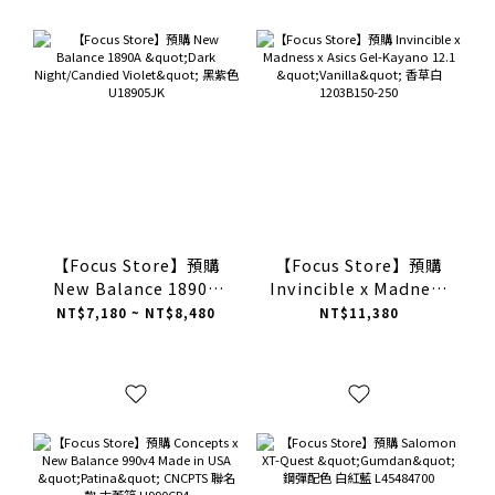
【Focus Store】預購
【Focus Store】預購
New Balance 1890A
Invincible x Madness
"Dark Night/Candied
x Asics Gel-Kayano
NT$7,180 ~ NT$8,480
NT$11,380
Violet" 黑紫色
12.1 "Vanilla" 香草白
U18905JK
1203B150-250