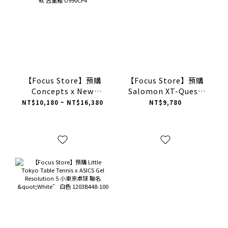
【Focus Store】預購
【Focus Store】預購
Concepts x New
Salomon XT-Quest
Balance 990v4 Made
"Gumdan" 鋼彈配色 白
NT$10,180 ~ NT$16,380
NT$9,780
in USA "Patina"
紅藍 L45484700
CNCPTS 聯名款 古董箱
U990CP4