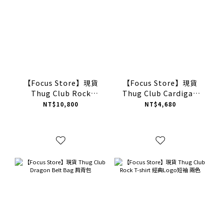
【Focus Store】現貨
【Focus Store】現貨
Thug Club Rock
Thug Club Cardigan
Hoodie 經典Logo帽T
Wmns 開襟衫 兩色
NT$10,800
NT$4,680
兩色