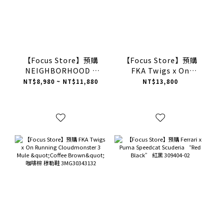
【Focus Store】預購
【Focus Store】預購
NEIGHBORHOOD x
FKA Twigs x On
Vans Authentic 44
Running
NT$8,980 ~ NT$11,880
NT$13,800
Natural “White” 白
Cloudmonster 3 Mule
色 VN000XVJ7VJ
"Yellow Ochre" 黃土色
穆勒鞋 3MG30346025