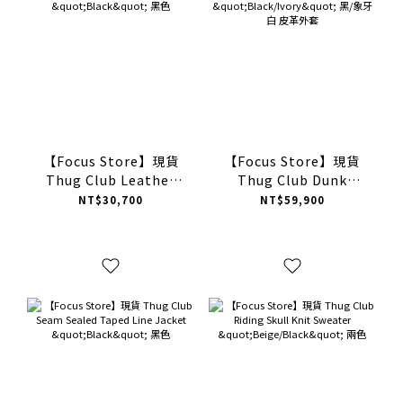
【Focus Store】現貨
【Focus Store】現貨
Thug Club Leather
Thug Club Dunk
Trigun Coat "Black"
Jacket "Black/Ivory"
NT$30,700
NT$59,900
黑色
黑/象牙白 皮革外套