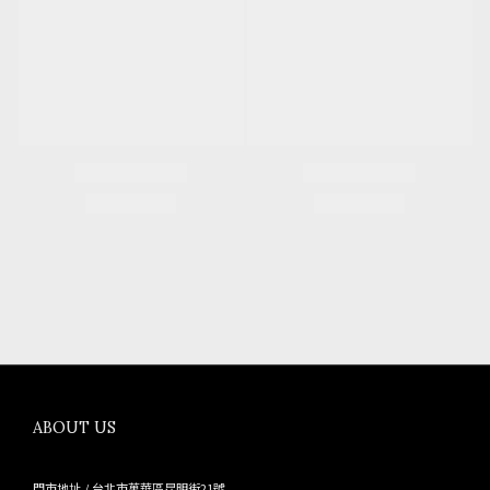
ABOUT US
門市地址 / 台北市萬華區昆明街21號