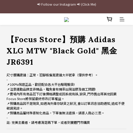
最新三方聯名倒鉤，火熱預購接單中🔥
加入官網會員即贈$100購物金
最新三方聯名倒鉤，火熱預購接單中🔥
【Focus Store】預購 Adidas
XLG MTW "Black Gold" 黑金
JR6391
尺寸選購建議：正常，若腳板偏寬建議大半號拿（僅供參考）。
-
📌100%保證正品，歡迎配合各大平台驗鞋驗貨!
📌注意運動品牌並非精品，難免會有機率出現溢膠及做工問題!
📌賣場內所有商品若下訂後價格調整或因系統有誤,缺貨,門市售出等其他因素
Focus Store將保留最終修改訂單權益。
📌預購商品因不是現貨,如遇海外庫存缺貨之狀況,會以訂單訊息協助通知,造成不便
敬請見諒。
📌預購商品屬特殊客制化商品，下單後無法退換，請客人務必三思。
-
註: 完美主義者，請考慮清楚再下單，或者到實體門市購買